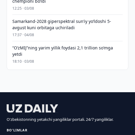
chempioni bo‘ldi
12:25 · 03/08
Samarkand-2028 giperspektral sun’iy yo‘ldoshi 5-
avgust kuni orbitaga uchiriladi
17:37 · 04/08
“O‘zMIJ”ning yarim yillik foydasi 2,1 trillion so‘mga
yetdi
18:10 · 03/08
O'zbekistonning yetakchi yangiliklar portali. 24/7 yangiliklar.
BO'LIMLAR