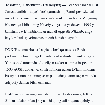
Toshkent, O‘zbekiston (UzDaily.uz) —
Toshkent shahar IIBB
Jamoat tartibini saqlash boshqarmasining Patrul-post xizmati
inspektori xizmat mavqeini suiisteʼmol qilgan holda o‘zganing
ishonchiga kirib, uning Navoiy viloyatida yashovchi, 1995 y.t.
tanishini davlat imtihonidan muvaffaqqiyatli o‘tkazib, unga
haydovchilik guvohnomasini olib berishini aytadi.
DXX Toshkent shahar bo‘yicha boshqarmasi va Bosh
prokuratura huzuridagi Departament xodimlari hamkorligida
Yunusobod tumanida o‘tkazilgan tezkor tadbirda inspektor
1500 AQSH dollari va kirish imtihoni uchun to‘lanishi lozim
bo‘lgan 1 mln 900 ming so‘m pul mablag‘larini olgan vaqtida
ashyoviy dalillar bilan ushlandi.
Holat yuzasidan unga nisbatan Jinoyat Kodeksining 168 va
211-moddalari bilan jinoyat ishi qo‘zg‘atilib, qamoq ehtiyot