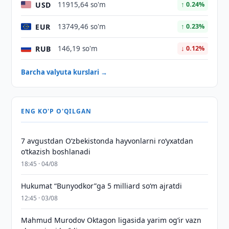
USD
11915,64 so'm
↑ 0.24%
EUR
13749,46 so'm
↑ 0.23%
RUB
146,19 so'm
↓ 0.12%
Barcha valyuta kurslari →
ENG KO'P O'QILGAN
7 avgustdan O‘zbekistonda hayvonlarni ro‘yxatdan
o‘tkazish boshlanadi
18:45 · 04/08
Hukumat “Bunyodkor”ga 5 milliard so‘m ajratdi
12:45 · 03/08
Mahmud Murodov Oktagon ligasida yarim og‘ir vazn