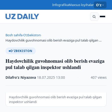
Infografika
Maxsus loyihalar
O'z
Bosh sahifa
O‘zbekiston
›
›
Haydovchilik guvohnomasi olib berish evaziga pul talab qilgan …
O‘ZBEKISTON
Haydovchilik guvohnomasi olib berish evaziga
pul talab qilgan inspektor ushlandi
Dilafro'z Niyazova
·
18.07.2025
·
13:00
·
407 views
Haydovchilik guvohnomasi olib berish evaziga pul talab qilgan
inspektor ushlandi