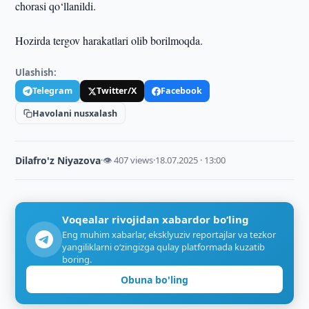
chorasi qo‘llanildi.
Hozirda tergov harakatlari olib borilmoqda.
Ulashish:
Telegram
Twitter/X
Facebook
Havolani nusxalash
Dilafro'z Niyazova
·
👁 407 views
·
18.07.2025 · 13:00
Voqealar rivojidan xabardor bo‘ling
Eng muhim xabarlar, eksklyuziv reportajlar va tezkor
yangiliklarni o‘zingizga qulay platformada kuzatib
boring.
Obuna bo'ling