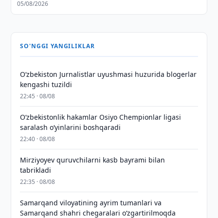
05/08/2026
SO'NGGI YANGILIKLAR
O‘zbekiston Jurnalistlar uyushmasi huzurida blogerlar
kengashi tuzildi
22:45 · 08/08
O‘zbekistonlik hakamlar Osiyo Chempionlar ligasi
saralash o‘yinlarini boshqaradi
22:40 · 08/08
Mirziyoyev quruvchilarni kasb bayrami bilan
tabrikladi
22:35 · 08/08
Samarqand viloyatining ayrim tumanlari va
Samarqand shahri chegaralari oʻzgartirilmoqda