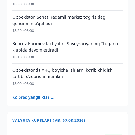
18:30 · 08/08
Oʻzbekiston Senati raqamli markaz toʻgʻrisidagi
qonunni maʼqulladi
18:20 · 08/08
Behruz Karimov faoliyatini Shveysariyaning “Lugano”
klubida davom ettiradi
18:10 · 08/08
O‘zbekistonda YHQ bo‘yicha ishlarni ko‘rib chiqish
tartibi o‘zgarishi mumkin
18:00 · 08/08
Ko'proq yangiliklar →
VALYUTA KURSLARI (MB, 07.08.2026)