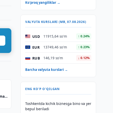
Ko'proq yangiliklar →
VALYUTA KURSLARI (MB, 07.08.2026)
USD
11915,64 so'm
↑ 0.24%
EUR
13749,46 so'm
↑ 0.23%
RUB
146,19 so'm
↓ 0.12%
Barcha valyuta kurslari →
ENG KO'P O'QILGAN
ama
Toshkentda kichik biznesga bino va yer
bepul beriladi