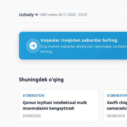
UzDaily
·
👁 1462 views
·
28.11.2025 · 23:25
Voqealar rivojidan xabardor bo‘ling
Eng muhim xabarlar, eksklyuziv reportajlar va tezko
boring.
Shuningdek o'qing
O‘ZBEKISTON
O‘ZBEKISTO
Qonun loyihasi intellektual mulk
Xavfli chi
muomalasini kengaytiradi
samaradorl
05/08/2026
06/08/2026