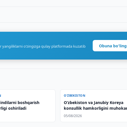
Obuna bo'ling
r yangiliklarni o‘zingizga qulay platformada kuzatib
N
O‘ZBEKISTON
qindilarni boshqarish
Oʻzbekiston va Janubiy Koreya
igi oshiriladi
konsullik hamkorligini muhok
qilishdi
05/08/2026