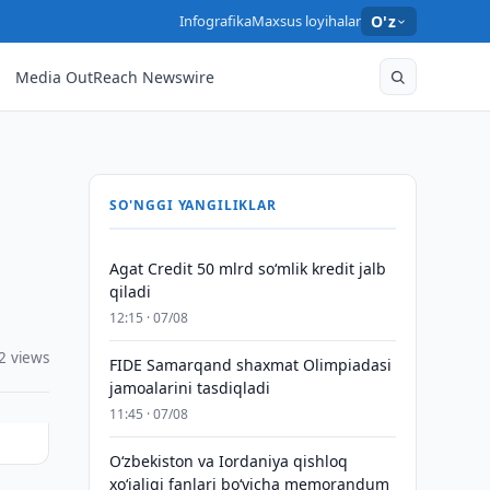
Infografika
Maxsus loyihalar
O'z
Media OutReach Newswire
SO'NGGI YANGILIKLAR
Agat Credit 50 mlrd so‘mlik kredit jalb
qiladi
12:15 · 07/08
2 views
FIDE Samarqand shaxmat Olimpiadasi
jamoalarini tasdiqladi
11:45 · 07/08
Oʻzbekiston va Iordaniya qishloq
xoʻjaligi fanlari boʻyicha memorandum