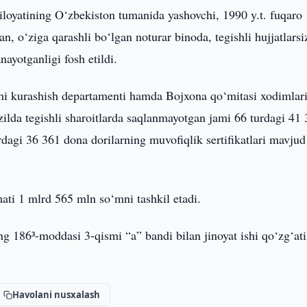
iloyatining O‘zbekiston tumanida yashovchi, 1990 y.t. fuqaro
an, o‘ziga qarashli bo‘lgan noturar binoda, tegishli hujjatlarsi
nayotganligi fosh etildi.
arshi kurashish departamenti hamda Bojxona qo‘mitasi xodimlar
ilda tegishli sharoitlarda saqlanmayotgan jami 66 turdagi 41
urdagi 36 361 dona dorilarning muvofiqlik sertifikatlari mavjud
ati 1 mlrd 565 mln so‘mni tashkil etadi.
 186³-moddasi 3-qismi “a” bandi bilan jinoyat ishi qo‘zg‘ati
Havolani nusxalash