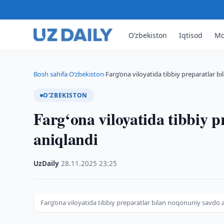
O‘zbekiston
Iqtisod
Mo
Bosh sahifa
O‘zbekiston
Farg‘ona viloyatida tibbiy preparatlar 
›
›
O‘ZBEKISTON
Farg‘ona viloyatida tibbiy 
aniqlandi
UzDaily
·
28.11.2025
·
23:25
Farg‘ona viloyatida tibbiy preparatlar bilan noqonuniy savdo 