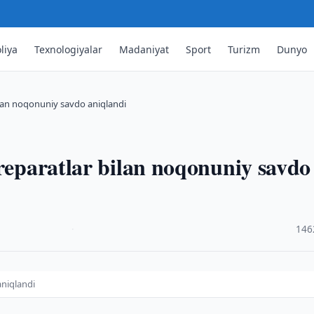
liya
Texnologiyalar
Madaniyat
Sport
Turizm
Dunyo
bilan noqonuniy savdo aniqlandi
preparatlar bilan noqonuniy savdo
·
146
aniqlandi