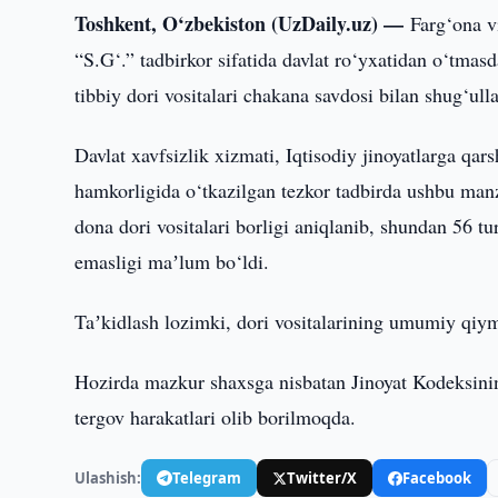
Toshkent, O‘zbekiston (UzDaily.uz) —
Farg‘ona v
“S.G‘.” tadbirkor sifatida davlat ro‘yxatidan o‘tmasd
tibbiy dori vositalari chakana savdosi bilan shug‘ulla
Davlat xavfsizlik xizmati, Iqtisodiy jinoyatlarga q
hamkorligida o‘tkazilgan tezkor tadbirda ushbu manz
dona dori vositalari borligi aniqlanib, shundan 56 t
emasligi maʼlum bo‘ldi.
Taʼkidlash lozimki, dori vositalarining umumiy qiym
Hozirda mazkur shaxsga nisbatan Jinoyat Kodeksining
tergov harakatlari olib borilmoqda.
Ulashish:
Telegram
Twitter/X
Facebook