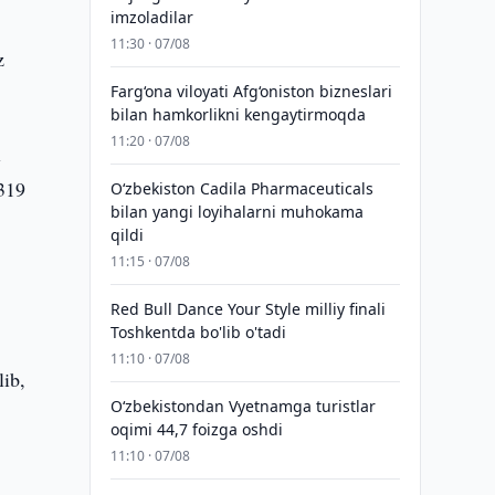
imzoladilar
11:30 · 07/08
z
Farg‘ona viloyati Afg‘oniston bizneslari
bilan hamkorlikni kengaytirmoqda
11:20 · 07/08
i
 319
Oʻzbekiston Cadila Pharmaceuticals
bilan yangi loyihalarni muhokama
qildi
11:15 · 07/08
Red Bull Dance Your Style milliy finali
Toshkentda bo'lib o'tadi
11:10 · 07/08
lib,
O‘zbekistondan Vyetnamga turistlar
oqimi 44,7 foizga oshdi
11:10 · 07/08