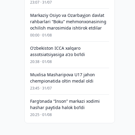
23:07 · 31/07
Markaziy Osiyo va Ozarbayjon davlat
rahbarlari “Boku” mehmonxonasining
ochilish marosimida ishtirok etdilar
00:00 · 01/08
O‘zbekiston ICCA xalqaro
assotsiatsiyasiga aʼzo bo‘ldi
20:38 · 01/08
Muxlisa Masharipova U17 jahon
chempionatida oltin medal oldi
23:45 · 31/07
Farg‘onada “Inson” markazi xodimi
hashar paytida halok bo‘ldi
20:25 · 01/08