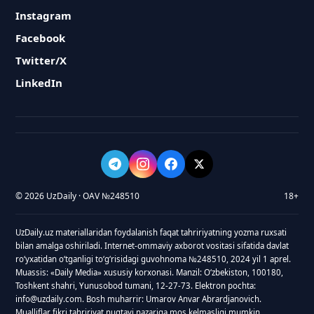
Instagram
Facebook
Twitter/X
LinkedIn
© 2026 UzDaily · OAV №248510
18+
UzDaily.uz materiallaridan foydalanish faqat tahririyatning yozma ruxsati
bilan amalga oshiriladi. Internet-ommaviy axborot vositasi sifatida davlat
roʻyxatidan oʻtganligi toʻgʻrisidagi guvohnoma №248510, 2024 yil 1 aprel.
Muassis: «Daily Media» xususiy korxonasi. Manzil: Oʻzbekiston, 100180,
Toshkent shahri, Yunusobod tumani, 12-27-73. Elektron pochta:
info@uzdaily.com. Bosh muharrir: Umarov Anvar Abrardjanovich.
Mualliflar fikri tahririyat nuqtayi nazariga mos kelmasligi mumkin.