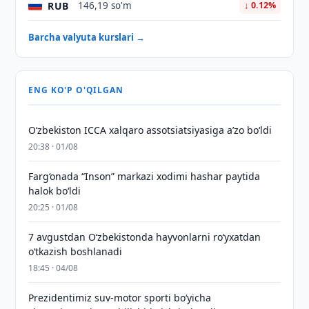
RUB
146,19 so'm
↓ 0.12%
Barcha valyuta kurslari →
ENG KO'P O'QILGAN
O‘zbekiston ICCA xalqaro assotsiatsiyasiga aʼzo bo‘ldi
20:38 · 01/08
Farg‘onada “Inson” markazi xodimi hashar paytida
halok bo‘ldi
20:25 · 01/08
7 avgustdan O‘zbekistonda hayvonlarni ro‘yxatdan
o‘tkazish boshlanadi
18:45 · 04/08
Prezidentimiz suv-motor sporti bo‘yicha