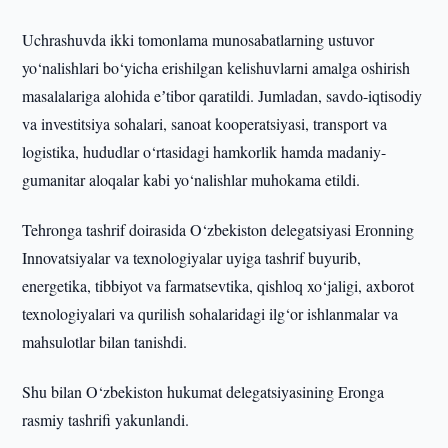
Uchrashuvda ikki tomonlama munosabatlarning ustuvor
yo‘nalishlari bo‘yicha erishilgan kelishuvlarni amalga oshirish
masalalariga alohida eʼtibor qaratildi. Jumladan, savdo-iqtisodiy
va investitsiya sohalari, sanoat kooperatsiyasi, transport va
logistika, hududlar o‘rtasidagi hamkorlik hamda madaniy-
gumanitar aloqalar kabi yo‘nalishlar muhokama etildi.
Tehronga tashrif doirasida O‘zbekiston delegatsiyasi Eronning
Innovatsiyalar va texnologiyalar uyiga tashrif buyurib,
energetika, tibbiyot va farmatsevtika, qishloq xo‘jaligi, axborot
texnologiyalari va qurilish sohalaridagi ilg‘or ishlanmalar va
mahsulotlar bilan tanishdi.
Shu bilan O‘zbekiston hukumat delegatsiyasining Eronga
rasmiy tashrifi yakunlandi.