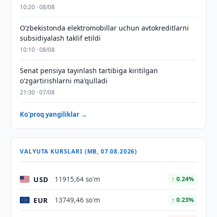
10:20 · 08/08
O‘zbekistonda elektromobillar uchun avtokreditlarni
subsidiyalash taklif etildi
10:10 · 08/08
Senat pensiya tayinlash tartibiga kiritilgan
o'zgartirishlarni ma'qulladi
21:30 · 07/08
Ko'proq yangiliklar →
VALYUTA KURSLARI (MB, 07.08.2026)
USD
11915,64 so'm
↑ 0.24%
EUR
13749,46 so'm
↑ 0.23%