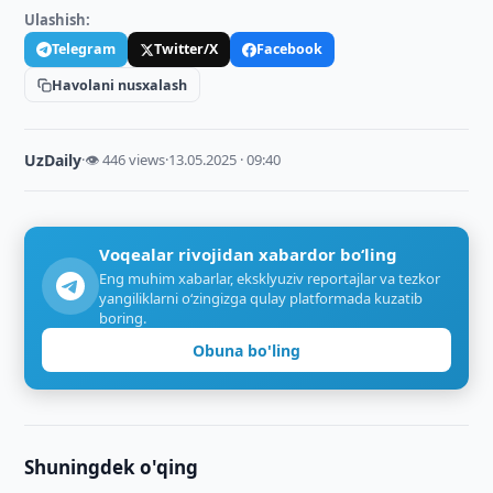
Ulashish:
Telegram
Twitter/X
Facebook
Havolani nusxalash
UzDaily
·
👁 446 views
·
13.05.2025 · 09:40
Voqealar rivojidan xabardor bo‘ling
Eng muhim xabarlar, eksklyuziv reportajlar va tezkor
yangiliklarni o‘zingizga qulay platformada kuzatib
boring.
Obuna bo'ling
Shuningdek o'qing