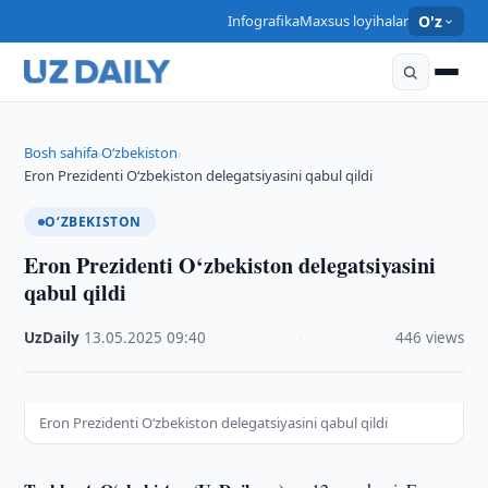
Infografika
Maxsus loyihalar
O'z
Bosh sahifa
O‘zbekiston
›
›
Eron Prezidenti O‘zbekiston delegatsiyasini qabul qildi
O‘ZBEKISTON
Eron Prezidenti O‘zbekiston delegatsiyasini
qabul qildi
UzDaily
·
13.05.2025
·
09:40
·
446 views
Eron Prezidenti O‘zbekiston delegatsiyasini qabul qildi