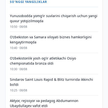
SO'NGGI YANGILIKLAR
Yunusobodda yomg‘ir suvlarini chiqarish uchun yangi
quvur yotqizilmoqda
10:50 · 08/08
Oʻzbekiston va Samara viloyati biznes hamkorligini
kengaytirmoqda
10:40 · 08/08
O‘zbekistonlik yosh og‘ir atletikachi Osiyo
chempionatida bronza oldi
10:30 · 08/08
Sindarov Saint Louis Rapid & Blitz turnirida ikkinchi
bo‘ldi
10:25 · 08/08
Aktyor, rejissyor va pedagog Abdumannon
Ubaydullayev vafot etdi