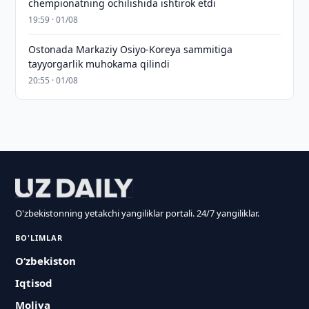
chempionatning ochilishida ishtirok etdi
19:59 · 01/08
Ostonada Markaziy Osiyo-Koreya sammitiga
tayyorgarlik muhokama qilindi
20:55 · 01/08
O'zbekistonning yetakchi yangiliklar portali. 24/7 yangiliklar.
BO'LIMLAR
O‘zbekiston
Iqtisod
Moliya