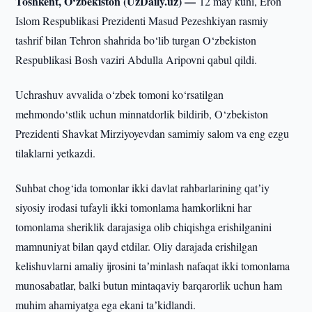
Toshkent, O‘zbekiston (UzDaily.uz) —
12 may kuni, Eron
Islom Respublikasi Prezidenti Masud Pezeshkiyan rasmiy
tashrif bilan Tehron shahrida bo‘lib turgan O‘zbekiston
Respublikasi Bosh vaziri Abdulla Aripovni qabul qildi.
Uchrashuv avvalida o‘zbek tomoni ko‘rsatilgan
mehmondo‘stlik uchun minnatdorlik bildirib, O‘zbekiston
Prezidenti Shavkat Mirziyoyevdan samimiy salom va eng ezgu
tilaklarni yetkazdi.
Suhbat chog‘ida tomonlar ikki davlat rahbarlarining qatʼiy
siyosiy irodasi tufayli ikki tomonlama hamkorlikni har
tomonlama sheriklik darajasiga olib chiqishga erishilganini
mamnuniyat bilan qayd etdilar. Oliy darajada erishilgan
kelishuvlarni amaliy ijrosini taʼminlash nafaqat ikki tomonlama
munosabatlar, balki butun mintaqaviy barqarorlik uchun ham
muhim ahamiyatga ega ekani taʼkidlandi.