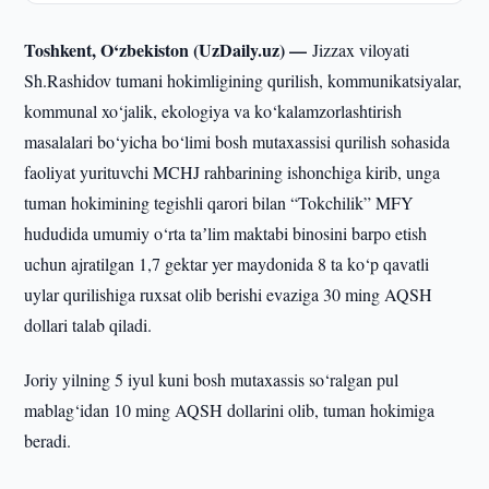
Toshkent, O‘zbekiston (UzDaily.uz) —
Jizzax viloyati
Sh.Rashidov tumani hokimligining qurilish, kommunikatsiyalar,
kommunal xo‘jalik, ekologiya va ko‘kalamzorlashtirish
masalalari bo‘yicha bo‘limi bosh mutaxassisi qurilish sohasida
faoliyat yurituvchi MCHJ rahbarining ishonchiga kirib, unga
tuman hokimining tegishli qarori bilan “Tokchilik” MFY
hududida umumiy o‘rta taʼlim maktabi binosini barpo etish
uchun ajratilgan 1,7 gektar yer maydonida 8 ta ko‘p qavatli
uylar qurilishiga ruxsat olib berishi evaziga 30 ming AQSH
dollari talab qiladi.
Joriy yilning 5 iyul kuni bosh mutaxassis so‘ralgan pul
mablag‘idan 10 ming AQSH dollarini olib, tuman hokimiga
beradi.