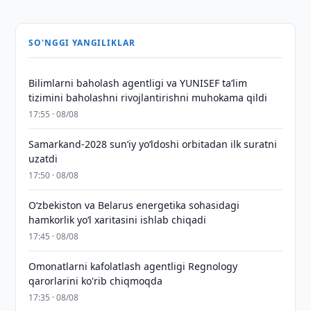
SO'NGGI YANGILIKLAR
Bilimlarni baholash agentligi va YUNISEF taʼlim
tizimini baholashni rivojlantirishni muhokama qildi
17:55 · 08/08
Samarkand-2028 sunʼiy yo‘ldoshi orbitadan ilk suratni
uzatdi
17:50 · 08/08
Oʻzbekiston va Belarus energetika sohasidagi
hamkorlik yoʻl xaritasini ishlab chiqadi
17:45 · 08/08
Omonatlarni kafolatlash agentligi Regnology
qarorlarini ko'rib chiqmoqda
17:35 · 08/08