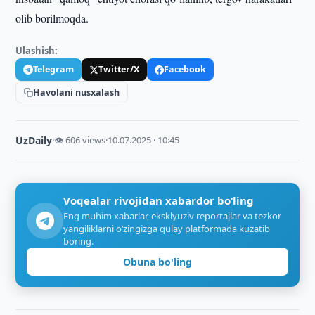
olib borilmoqda.
Ulashish:
Telegram
Twitter/X
Facebook
Havolani nusxalash
UzDaily
·
👁 606 views
·
10.07.2025 · 10:45
Voqealar rivojidan xabardor bo‘ling
Eng muhim xabarlar, eksklyuziv reportajlar va tezkor
yangiliklarni o‘zingizga qulay platformada kuzatib
boring.
Obuna bo'ling