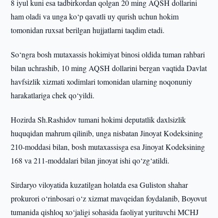
8 iyul kuni esa tadbirkordan qolgan 20 ming AQSH dollarini
ham oladi va unga ko‘p qavatli uy qurish uchun hokim
tomonidan ruxsat berilgan hujjatlarni taqdim etadi.
So‘ngra bosh mutaxassis hokimiyat binosi oldida tuman rahbari
bilan uchrashib, 10 ming AQSH dollarini bergan vaqtida Davlat
havfsizlik xizmati xodimlari tomonidan ularning noqonuniy
harakatlariga chek qo‘yildi.
Hozirda Sh.Rashidov tumani hokimi deputatlik daxlsizlik
huquqidan mahrum qilinib, unga nisbatan Jinoyat Kodeksining
210-moddasi bilan, bosh mutaxassisga esa Jinoyat Kodeksining
168 va 211-moddalari bilan jinoyat ishi qo‘zg‘atildi.
Sirdaryo viloyatida kuzatilgan holatda esa Guliston shahar
prokurori o‘rinbosari o‘z xizmat mavqeidan foydalanib, Boyovut
tumanida qishloq xo‘jaligi sohasida faoliyat yurituvchi MCHJ