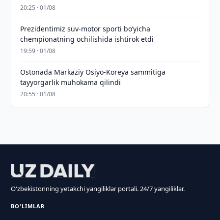
20:25 · 01/08
Prezidentimiz suv-motor sporti bo‘yicha
chempionatning ochilishida ishtirok etdi
19:59 · 01/08
Ostonada Markaziy Osiyo-Koreya sammitiga
tayyorgarlik muhokama qilindi
20:55 · 01/08
O'zbekistonning yetakchi yangiliklar portali. 24/7 yangiliklar.
BO'LIMLAR