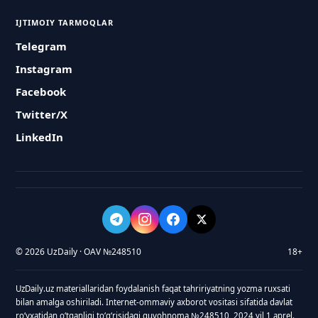
IJTIMOIY TARMOQLAR
Telegram
Instagram
Facebook
Twitter/X
LinkedIn
© 2026 UzDaily · OAV №248510
18+
UzDaily.uz materiallaridan foydalanish faqat tahririyatning yozma ruxsati
bilan amalga oshiriladi. Internet-ommaviy axborot vositasi sifatida davlat
roʻyxatidan oʻtganligi toʻgʻrisidagi guvohnoma №248510, 2024 yil 1 aprel.