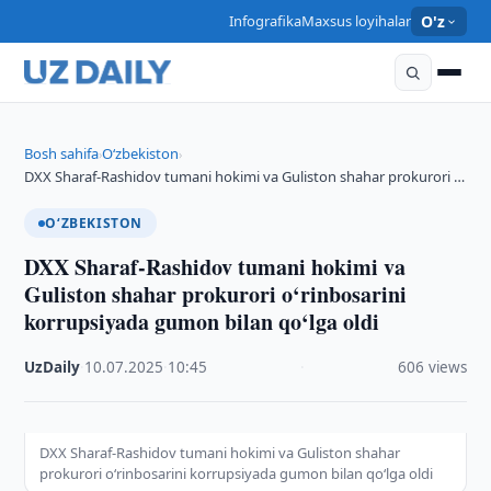
Infografika
Maxsus loyihalar
O'z
Bosh sahifa
O‘zbekiston
›
›
DXX Sharaf-Rashidov tumani hokimi va Guliston shahar prokurori …
O‘ZBEKISTON
DXX Sharaf-Rashidov tumani hokimi va
Guliston shahar prokurori o‘rinbosarini
korrupsiyada gumon bilan qo‘lga oldi
UzDaily
·
10.07.2025
·
10:45
·
606 views
DXX Sharaf-Rashidov tumani hokimi va Guliston shahar
prokurori o‘rinbosarini korrupsiyada gumon bilan qo‘lga oldi