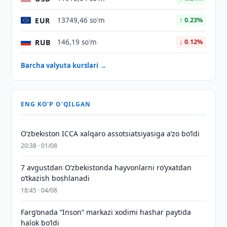
EUR
13749,46 so'm
↑ 0.23%
RUB
146,19 so'm
↓ 0.12%
Barcha valyuta kurslari →
ENG KO'P O'QILGAN
O‘zbekiston ICCA xalqaro assotsiatsiyasiga aʼzo bo‘ldi
20:38 · 01/08
7 avgustdan O‘zbekistonda hayvonlarni ro‘yxatdan
o‘tkazish boshlanadi
18:45 · 04/08
Farg‘onada “Inson” markazi xodimi hashar paytida
halok bo‘ldi