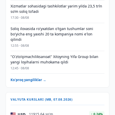
Xizmatlar sohasidagi tashkilotlar yarim yilda 23,5 trln
so‘m soliq to‘ladi
17:30 · 08/08
Soliq ilovasida ro'yxatdan o'tgan tushumlar soni
bo'yicha eng yaxshi 20 ta kompaniya nomi e'lon
qilindi
12:55 · 08/08
"O'zto'qimachiliksanoat" Xitoyning Yifa Group bilan
yangi loyihalarni muhokama qildi
12:45 · 08/08
Ko'proq yangiliklar →
VALYUTA KURSLARI (MB, 07.08.2026)
USD
11915,64 so'm
↑ 0.24%