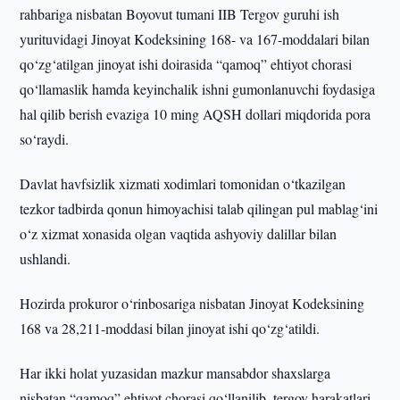
rahbariga nisbatan Boyovut tumani IIB Tergov guruhi ish
yurituvidagi Jinoyat Kodeksining 168- va 167-moddalari bilan
qo‘zg‘atilgan jinoyat ishi doirasida “qamoq” ehtiyot chorasi
qo‘llamaslik hamda keyinchalik ishni gumonlanuvchi foydasiga
hal qilib berish evaziga 10 ming AQSH dollari miqdorida pora
so‘raydi.
Davlat havfsizlik xizmati xodimlari tomonidan o‘tkazilgan
tezkor tadbirda qonun himoyachisi talab qilingan pul mablag‘ini
o‘z xizmat xonasida olgan vaqtida ashyoviy dalillar bilan
ushlandi.
Hozirda prokuror o‘rinbosariga nisbatan Jinoyat Kodeksining
168 va 28,211-moddasi bilan jinoyat ishi qo‘zg‘atildi.
Har ikki holat yuzasidan mazkur mansabdor shaxslarga
nisbatan “qamoq” ehtiyot chorasi qo‘llanilib, tergov harakatlari