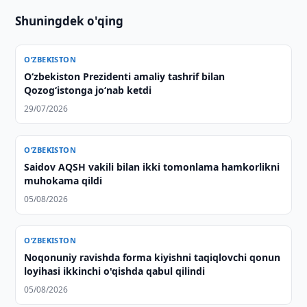
Shuningdek o'qing
O‘ZBEKISTON
Oʻzbekiston Prezidenti amaliy tashrif bilan
Qozogʻistonga joʻnab ketdi
29/07/2026
O‘ZBEKISTON
Saidov AQSH vakili bilan ikki tomonlama hamkorlikni
muhokama qildi
05/08/2026
O‘ZBEKISTON
Noqonuniy ravishda forma kiyishni taqiqlovchi qonun
loyihasi ikkinchi o'qishda qabul qilindi
05/08/2026