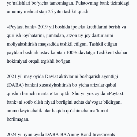
yo‘nalishlari bo‘yicha tamomlagan. Pulatovning bank tizimidagi
umumiy mehnat staji 25 yilni tashkil qiladi.
«Poytaxt bank» 2019 yil boshida ipoteka kreditlarini berish va
qurilish loyihalarini, jumladan, arzon uy-joy dasturlarini
moliyalashtirish maqsadida tashkil etilgan. Tashkil etilgan
paytdan boshlab ustav kapitali 100% davlatga Toshkent shahar
hokimiyati orqali tegishli bo‘lgan.
2021 yil may oyida Davlat aktivlarini boshqarish agentligi
(DABA) bankni xususiylashtirish bo‘yicha arizalar qabul
qilishni birinchi marta eʼlon qildi. Shu yil yoz oyida «Poytaxt
bank»ni sotib olish niyati borligini uchta daʼvogar bildirgan,
ammo keyinchalik ular haqida qo‘shimcha maʼlumot
berilmagan.
2024 yil iyun oyida DABA BAAning Bond Investments