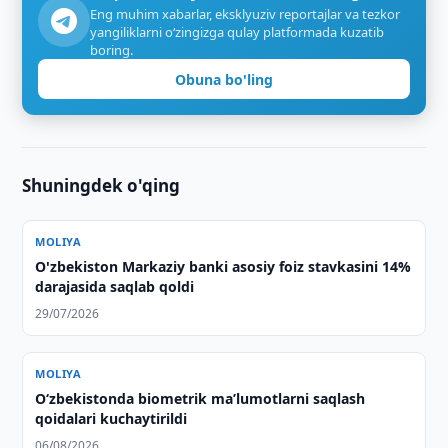
Eng muhim xabarlar, eksklyuziv reportajlar va tezkor
yangiliklarni o‘zingizga qulay platformada kuzatib
boring.
Obuna bo'ling
Shuningdek o'qing
MOLIYA
O'zbekiston Markaziy banki asosiy foiz stavkasini 14%
darajasida saqlab qoldi
29/07/2026
MOLIYA
O‘zbekistonda biometrik maʼlumotlarni saqlash
qoidalari kuchaytirildi
06/08/2026