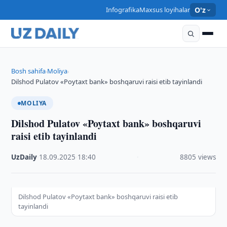
Infografika
Maxsus loyihalar
O'z
Bosh sahifa
Moliya
›
›
Dilshod Pulatov «Poytaxt bank» boshqaruvi raisi etib tayinlandi
MOLIYA
Dilshod Pulatov «Poytaxt bank» boshqaruvi
raisi etib tayinlandi
UzDaily
·
18.09.2025
·
18:40
·
8805 views
Dilshod Pulatov «Poytaxt bank» boshqaruvi raisi etib
tayinlandi