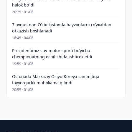
halok bo‘ldi
20:25 · 01/08
7 avgustdan O‘zbekistonda hayvonlarni ro‘yxatdan
o‘tkazish boshlanadi
18:45 · 04/08
Prezidentimiz suv-motor sporti bo‘yicha
chempionatning ochilishida ishtirok etdi
19:59 · 01/08
Ostonada Markaziy Osiyo-Koreya sammitiga
tayyorgarlik muhokama qilindi
20:55 · 01/08