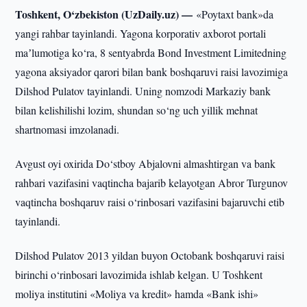
Toshkent, O‘zbekiston (UzDaily.uz) —
«Poytaxt bank»da
yangi rahbar tayinlandi. Yagona korporativ axborot portali
maʼlumotiga ko‘ra, 8 sentyabrda Bond Investment Limitedning
yagona aksiyador qarori bilan bank boshqaruvi raisi lavozimiga
Dilshod Pulatov tayinlandi. Uning nomzodi Markaziy bank
bilan kelishilishi lozim, shundan so‘ng uch yillik mehnat
shartnomasi imzolanadi.
Avgust oyi oxirida Do‘stboy Abjalovni almashtirgan va bank
rahbari vazifasini vaqtincha bajarib kelayotgan Abror Turgunov
vaqtincha boshqaruv raisi o‘rinbosari vazifasini bajaruvchi etib
tayinlandi.
Dilshod Pulatov 2013 yildan buyon Octobank boshqaruvi raisi
birinchi o‘rinbosari lavozimida ishlab kelgan. U Toshkent
moliya institutini «Moliya va kredit» hamda «Bank ishi»