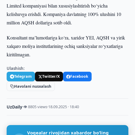
Limited kompaniyasi bilan xususiylashtirish bo‘yicha
kelishuvga erishdi. Kompaniya davlatning 100% ulushini 10
million AQSH dollariga sotib oldi.
Konsultant maʼlumotlariga ko‘ra, xaridor YEI, AQSH va yirik
xalqaro moliya institutlarining ochiq sanksiyalar ro‘yxatlariga
kiritilmagan.
Ulashish:
Telegram
Twitter/X
Facebook
Havolani nusxalash
UzDaily
·
👁 8805 views
·
18.09.2025 · 18:40
Voqealar rivojidan xabardor bo‘ling