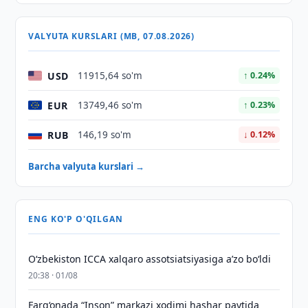
VALYUTA KURSLARI (MB, 07.08.2026)
USD
11915,64 so'm
↑ 0.24%
EUR
13749,46 so'm
↑ 0.23%
RUB
146,19 so'm
↓ 0.12%
Barcha valyuta kurslari →
ENG KO'P O'QILGAN
O‘zbekiston ICCA xalqaro assotsiatsiyasiga aʼzo bo‘ldi
20:38 · 01/08
Farg‘onada “Inson” markazi xodimi hashar paytida