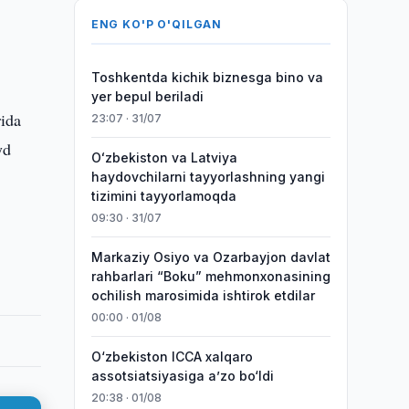
ENG KO'P O'QILGAN
Toshkentda kichik biznesga bino va
yer bepul beriladi
rida
23:07 · 31/07
yd
Oʻzbekiston va Latviya
haydovchilarni tayyorlashning yangi
tizimini tayyorlamoqda
09:30 · 31/07
Markaziy Osiyo va Ozarbayjon davlat
rahbarlari “Boku” mehmonxonasining
ochilish marosimida ishtirok etdilar
00:00 · 01/08
O‘zbekiston ICCA xalqaro
assotsiatsiyasiga aʼzo bo‘ldi
20:38 · 01/08