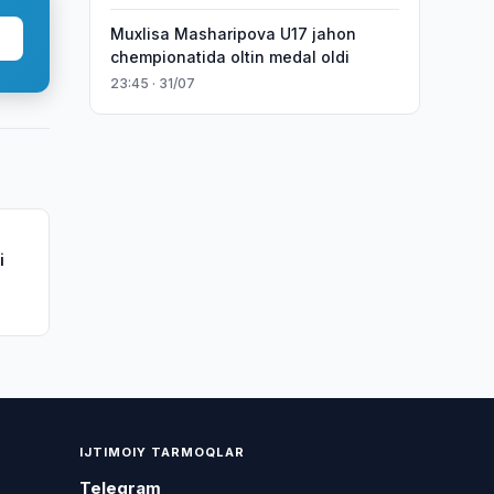
Muxlisa Masharipova U17 jahon
chempionatida oltin medal oldi
23:45 · 31/07
i
IJTIMOIY TARMOQLAR
Telegram