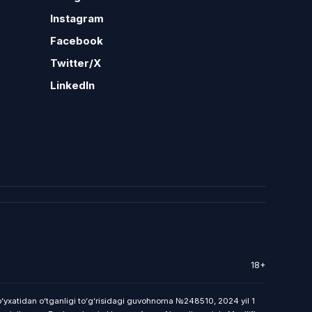
Instagram
Facebook
Twitter/X
LinkedIn
18+
roʻyxatidan oʻtganligi toʻgʻrisidagi guvohnoma №248510, 2024 yil 1