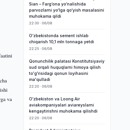
Sian – Farg‘ona yo‘nalishida
parvozlarni yo‘lga qo‘yish masalasini
muhokama qildi
22:30 · 06/08
O‘zbekistonda sement ishlab
chiqarish 10,1 mln tonnaga yetdi
22:25 · 06/08
aatini
Qonunchilik palatasi Konstitutsiyaviy
sud orqali huquqlarni himoya qilish
to'g'risidagi qonun loyihasini
ncha
ma'qulladi
22:20 · 06/08
ishi
rga va
Oʻzbekiston va Loong Air
aviakompaniyalari aviareyslarni
kengaytirishni muhokama qilishdi
22:20 · 06/08