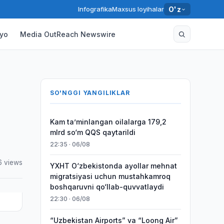
Infografika
Maxsus loyihalar
O'z
yo
Media OutReach Newswire
SO'NGGI YANGILIKLAR
Kam taʼminlangan oilalarga 179,2
mlrd so‘m QQS qaytarildi
22:35 · 06/08
6 views
YXHT O‘zbekistonda ayollar mehnat
migratsiyasi uchun mustahkamroq
boshqaruvni qo‘llab-quvvatlaydi
22:30 · 06/08
“Uzbekistan Airports” va “Loong Air”