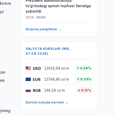
Prezident Administratsiya
kiston
to'g'risidagi qonun loyihasi Senatga
ga
yuborildi
22:15 · 06/08
Ko'proq yangiliklar →
VALYUTA KURSLARI (MB,
07.08.2026)
USD
11915,64 so'm
↑ 0.24%
gan
hun
EUR
13749,46 so'm
↑ 0.23%
RUB
146,19 so'm
↓ 0.12%
Barcha valyuta kurslari →
gining