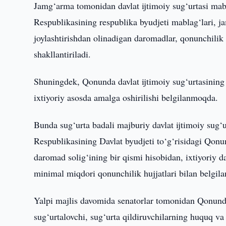
Jamg‘arma tomonidan davlat ijtimoiy sug‘urtasi mabla
Respublikasining respublika byudjeti mablag‘lari, j
joylashtirishdan olinadigan daromadlar, qonunchilik
shakllantiriladi.
Shuningdek, Qonunda davlat ijtimoiy sug‘urtasining 
ixtiyoriy asosda amalga oshirilishi belgilanmoqda.
Bunda sug‘urta badali majburiy davlat ijtimoiy sug‘
Respublikasining Davlat byudjeti to‘g‘risidagi Qonu
daromad solig‘ining bir qismi hisobidan, ixtiyoriy d
minimal miqdori qonunchilik hujjatlari bilan belgilan
Yalpi majlis davomida senatorlar tomonidan Qonunda
sug‘urtalovchi, sug‘urta qildiruvchilarning huquq va 