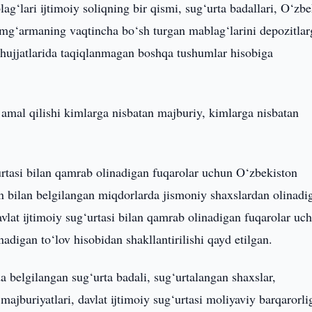
g‘lari ijtimoiy soliqning bir qismi, sug‘urta badallari, O‘zbe
amg‘armaning vaqtincha bo‘sh turgan mablag‘larini depozitlar
 hujjatlarida taqiqlanmagan boshqa tushumlar hisobiga
amal qilishi kimlarga nisbatan majburiy, kimlarga nisbatan
urtasi bilan qamrab olinadigan fuqarolar uchun O‘zbekiston
n bilan belgilangan miqdorlarda jismoniy shaxslardan olinadi
avlat ijtimoiy sug‘urtasi bilan qamrab olinadigan fuqarolar uc
adigan to‘lov hisobidan shakllantirilishi qayd etilgan.
 belgilangan sug‘urta badali, sug‘urtalangan shaxslar,
majburiyatlari, davlat ijtimoiy sug‘urtasi moliyaviy barqarorli