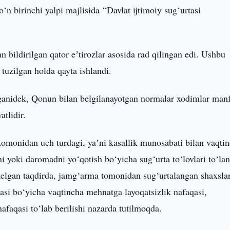
‘n birinchi yalpi majlisida “Davlat ijtimoiy sug‘urtasi
bildirilgan qator eʼtirozlar asosida rad qilingan edi. Ushbu
tuzilgan holda qayta ishlandi.
anidek, Qonun bilan belgilanayotgan normalar xodimlar manf
atlidir.
tomonidan uch turdagi, yaʼni kasallik munosabati bilan vaqti
i yoki daromadni yo‘qotish bo‘yicha sug‘urta to‘lovlari to‘lan
kelgan taqdirda, jamg‘arma tomonidan sug‘urtalangan shaxsla
rtasi bo‘yicha vaqtincha mehnatga layoqatsizlik nafaqasi,
afaqasi to‘lab berilishi nazarda tutilmoqda.