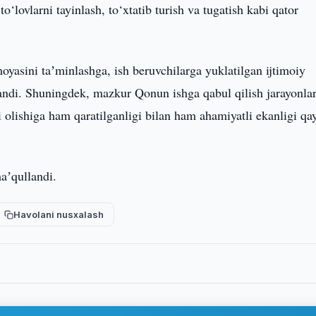
 to‘lovlarni tayinlash, to‘xtatib turish va tugatish kabi qator
oyasini taʼminlashga, ish beruvchilarga yuklatilgan ijtimoiy
dlandi. Shuningdek, mazkur Qonun ishga qabul qilish jarayonla
ni olishiga ham qaratilganligi bilan ham ahamiyatli ekanligi qa
ʼqullandi.
Havolani nusxalash