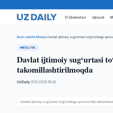
O‘zbekiston
Iqtisod
M
Bosh sahifa
Moliya
Davlat ijtimoiy sug‘urtasi to‘g‘risidagi qon
›
›
MOLIYA
Davlat ijtimoiy sug‘urtasi t
takomillashtirilmoqda
UzDaily
·
31.10.2025
·
18:42
Davlat ijtimoiy sug‘urtasi to‘g‘risidagi qonunchilik takomilla