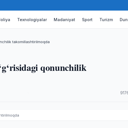
oliya
Texnologiyalar
Madaniyat
Sport
Turizm
Dun
unchilik takomillashtirilmoqda
o‘g‘risidagi qonunchilik
·
917
shtirilmoqda