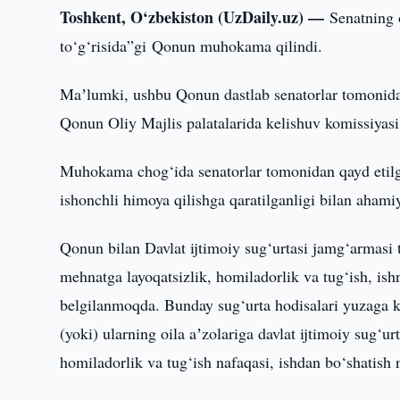
Toshkent, O‘zbekiston (UzDaily.uz) —
Senatning o
to‘g‘risida”gi Qonun muhokama qilindi.
Maʼlumki, ushbu Qonun dastlab senatorlar tomonidan 
Qonun Oliy Majlis palatalarida kelishuv komissiyasi 
Muhokama chog‘ida senatorlar tomonidan qayd etilg
ishonchli himoya qilishga qaratilganligi bilan ahamiy
Qonun bilan Davlat ijtimoiy sug‘urtasi jamg‘armasi 
mehnatga layoqatsizlik, homiladorlik va tug‘ish, ishn
belgilanmoqda. Bunday sug‘urta hodisalari yuzaga 
(yoki) ularning oila aʼzolariga davlat ijtimoiy sug‘u
homiladorlik va tug‘ish nafaqasi, ishdan bo‘shatish n