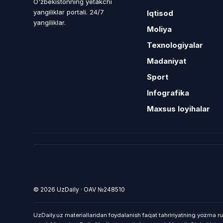
O'zbekistonning yetakchi
yangiliklar portali. 24/7
Iqtisod
yangiliklar.
Moliya
Texnologiyalar
Madaniyat
Sport
Infografika
Maxsus loyihalar
© 2026 UzDaily · OAV №248510
UzDaily.uz materiallaridan foydalanish faqat tahririyatning yozma ru