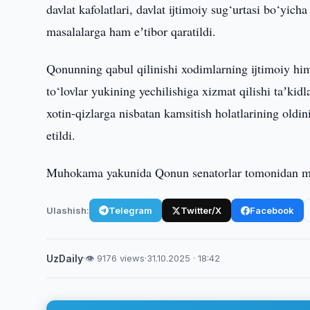
davlat kafolatlari, davlat ijtimoiy sug‘urtasi bo‘yicha
masalalarga ham eʼtibor qaratildi.
Qonunning qabul qilinishi xodimlarning ijtimoiy him
to‘lovlar yukining yechilishiga xizmat qilishi taʼki
xotin-qizlarga nisbatan kamsitish holatlarining oldi
etildi.
Muhokama yakunida Qonun senatorlar tomonidan ma
Ulashish:
Telegram
Twitter/X
Facebook
UzDaily
·
👁 9176 views
·
31.10.2025 · 18:42