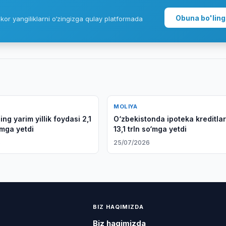
Obuna bo'ling
kor yangiliklarni o‘zingizga qulay platformada
MOLIYA
ng yarim yillik foydasi 2,1
O‘zbekistonda ipoteka kreditlar
o‘mga yetdi
13,1 trln so‘mga yetdi
6
25/07/2026
BIZ HAQIMIZDA
Biz haqimizda