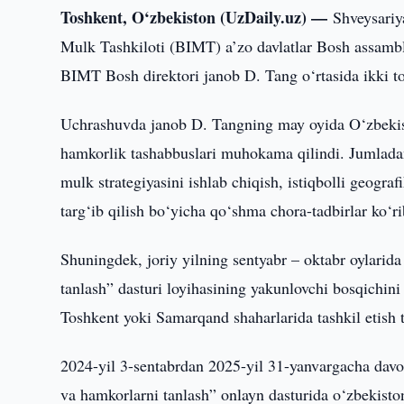
Toshkent, O‘zbekiston (UzDaily.uz) —
Shveysariy
Mulk Tashkiloti (BIMT) a’zo davlatlar Bosh assamble
BIMT Bosh direktori janob D. Tang o‘rtasida ikki t
Uchrashuvda janob D. Tangning may oyida O‘zbekist
hamkorlik tashabbuslari muhokama qilindi. Jumladan,
mulk strategiyasini ishlab chiqish, istiqbolli geograf
targ‘ib qilish bo‘yicha qo‘shma chora-tadbirlar ko‘ri
Shuningdek, joriy yilning sentyabr – oktabr oylarida
tanlash” dasturi loyihasining yakunlovchi bosqichi
Toshkent yoki Samarqand shaharlarida tashkil etish ta
2024-yil 3-sentabrdan 2025-yil 31-yanvargacha davo
va hamkorlarni tanlash” onlayn dasturida o‘zbekistonl