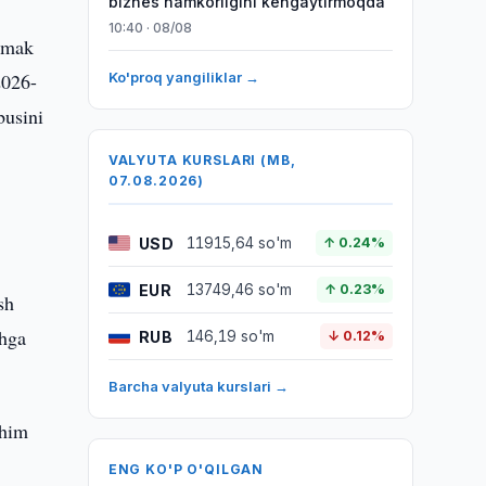
biznes hamkorligini kengaytirmoqda
10:40 · 08/08
o‘mak
2026-
Ko'proq yangiliklar →
busini
VALYUTA KURSLARI (MB,
07.08.2026)
USD
11915,64 so'm
↑ 0.24%
EUR
13749,46 so'm
↑ 0.23%
sh
shga
RUB
146,19 so'm
↓ 0.12%
Barcha valyuta kurslari →
uhim
ENG KO'P O'QILGAN