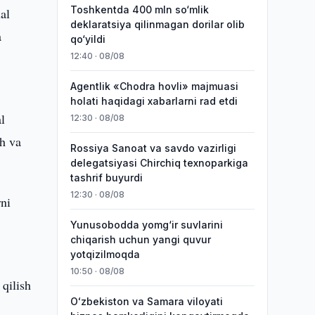
Toshkentda 400 mln so‘mlik
al
deklaratsiya qilinmagan dorilar olib
a
qo‘yildi
12:40 · 08/08
Agentlik «Chodra hovli» majmuasi
holati haqidagi xabarlarni rad etdi
l
12:30 · 08/08
sh va
Rossiya Sanoat va savdo vazirligi
delegatsiyasi Chirchiq texnoparkiga
tashrif buyurdi
12:30 · 08/08
rni
Yunusobodda yomg‘ir suvlarini
chiqarish uchun yangi quvur
yotqizilmoqda
10:50 · 08/08
qilish
Oʻzbekiston va Samara viloyati