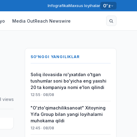
Infografika
Maxsus loyihalar
O'z
yo
Media OutReach Newswire
SO'NGGI YANGILIKLAR
Soliq ilovasida ro'yxatdan o'tgan
tushumlar soni bo'yicha eng yaxshi
20 ta kompaniya nomi e'lon qilindi
12:55 · 08/08
3 views
"O'zto'qimachiliksanoat" Xitoyning
Yifa Group bilan yangi loyihalarni
muhokama qildi
12:45 · 08/08