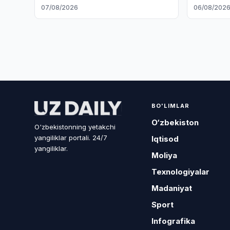
oshirishn
07/08/2026
06/08/202
BO'LIMLAR
O‘zbekiston
O'zbekistonning yetakchi
yangiliklar portali. 24/7
Iqtisod
yangiliklar.
Moliya
Texnologiyalar
Madaniyat
Sport
Infografika