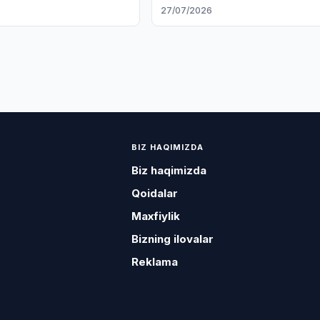
i muhokama qildi
ushlandi
6
27/07/2026
BIZ HAQIMIZDA
Biz haqimizda
Qoidalar
Maxfiylik
Bizning ilovalar
Reklama