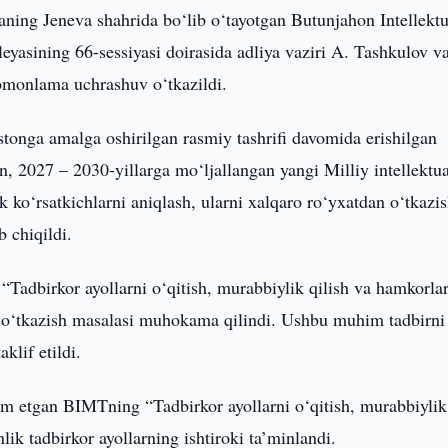
aning Jeneva shahrida bo‘lib o‘tayotgan Butunjahon Intellektu
yasining 66-sessiyasi doirasida adliya vaziri A. Tashkulov v
omonlama uchrashuv o‘tkazildi.
onga amalga oshirilgan rasmiy tashrifi davomida erishilgan
 2027 – 2030-yillarga mo‘ljallangan yangi Milliy intellektua
ik ko‘rsatkichlarni aniqlash, ularni xalqaro ro‘yxatdan o‘tkazi
b chiqildi.
 “Tadbirkor ayollarni o‘qitish, murabbiylik qilish va hamkorla
ni o‘tkazish masalasi muhokama qilindi. Ushbu muhim tadbirni
klif etildi.
m etgan BIMTning “Tadbirkor ayollarni o‘qitish, murabbiylik 
ik tadbirkor ayollarning ishtiroki ta’minlandi.