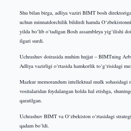
Shu bilan birga, adliya vaziri BIMT bosh direktorig
uchun minnatdorchilik bildirdi hamda O‘zbekistonnin
yilda bo‘lib o‘tadigan Bosh assambleya yig‘ilishi d
ilgari surdi.
Uchrashuv doirasida muhim hujjat – BIMTning Arbi
Adliya vazirligi o‘rtasida hamkorlik to‘g‘risidagi
Mazkur memorandum intellektual mulk sohasidagi nizo
vositalaridan foydalangan holda hal etishga, shunin
qaratilgan.
Uchrashuv BIMT va O‘zbekiston o‘rtasidagi strate
qadam bo‘ldi.