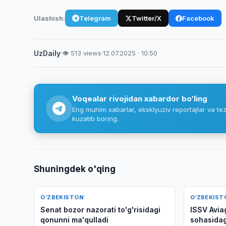
Ulashish:
Telegram
Twitter/X
Facebook
UzDaily
·
👁 513 views
·
12.07.2025 · 10:50
Voqealar rivojidan xabardor bo‘ling
Eng muhim xabarlar, eksklyuziv reportajlar va tez
kuzatib boring.
Shuningdek o'qing
O‘ZBEKISTON
O‘ZBEKIST
Senat bozor nazorati to'g'risidagi
ISSV Avia
qonunni ma'qulladi
sohasidag