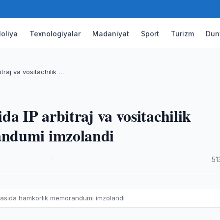
oliya
Texnologiyalar
Madaniyat
Sport
Turizm
Dun
traj va vositachilik …
a IP arbitraj va vositachilik
andumi imzolandi
·
51
 sohasida hamkorlik memorandumi imzolandi