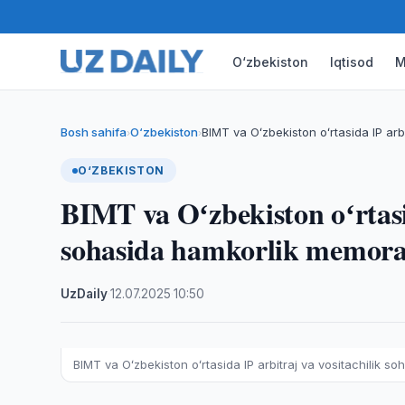
O‘zbekiston
Iqtisod
M
Bosh sahifa
O‘zbekiston
BIMT va Oʻzbekiston oʻrtasida IP arbi
›
›
O‘ZBEKISTON
BIMT va Oʻzbekiston oʻrtasid
sohasida hamkorlik memor
UzDaily
·
12.07.2025
·
10:50
BIMT va Oʻzbekiston oʻrtasida IP arbitraj va vositachilik