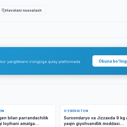
Havolani nusxalash
Obuna bo'ling
kor yangiliklarni o‘zingizga qulay platformada
ON
O‘ZBEKISTON
gen bilan parrandachilik
Surxondaryo va Jizzaxda 9 kg 
i loyihani amalga
yaqin giyohvandlik moddasi