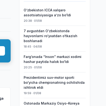
O‘zbekiston ICCA xalqaro
assotsiatsiyasiga aʼzo bo‘ldi
20:38 · 01/08
7 avgustdan O‘zbekistonda
hayvonlarni ro‘yxatdan o‘tkazish
boshlanadi
18:45 · 04/08
Farg‘onada “Inson” markazi xodimi
hashar paytida halok bo‘ldi
20:25 · 01/08
Prezidentimiz suv-motor sporti
bo‘yicha chempionatning ochilishida
ishtirok etdi
19:59 · 01/08
ga
Ostonada Markaziy Osiyo-Koreya