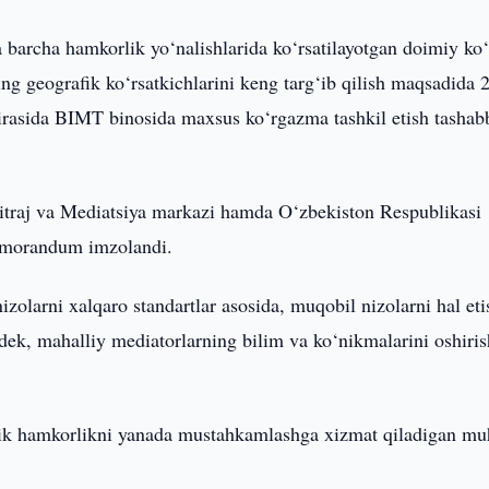
a barcha hamkorlik yo‘nalishlarida ko‘rsatilayotgan doimiy k
g geografik ko‘rsatkichlarini keng targ‘ib qilish maqsadida 
oirasida BIMT binosida maxsus ko‘rgazma tashkil etish tashab
traj va Mediatsiya markazi hamda O‘zbekiston Respublikasi
 memorandum imzolandi.
larni xalqaro standartlar asosida, muqobil nizolarni hal eti
gdek, mahalliy mediatorlarning bilim va ko‘nikmalarini oshiri
gik hamkorlikni yanada mustahkamlashga xizmat qiladigan m