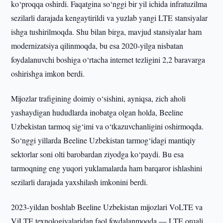
ko‘proqqa oshirdi. Faqatgina so‘nggi bir yil ichida infratuzilma
sezilarli darajada kengaytirildi va yuzlab yangi LTE stansiyalar
ishga tushirilmoqda. Shu bilan birga, mavjud stansiyalar ham
modernizatsiya qilinmoqda, bu esa 2020-yilga nisbatan
foydalanuvchi boshiga o‘rtacha internet tezligini 2,2 baravarga
oshirishga imkon berdi.
Mijozlar trafigining doimiy o‘sishini, ayniqsa, zich aholi
yashaydigan hududlarda inobatga olgan holda, Beeline
Uzbekistan tarmoq sig‘imi va o‘tkazuvchanligini oshirmoqda.
So‘nggi yillarda Beeline Uzbekistan tarmog‘idagi mantiqiy
sektorlar soni olti barobardan ziyodga ko‘paydi. Bu esa
tarmoqning eng yuqori yuklamalarda ham barqaror ishlashini
sezilarli darajada yaxshilash imkonini berdi.
2023-yildan boshlab Beeline Uzbekistan mijozlari VoLTE va
ViLTE texnologiyalaridan faol foydalanmoqda — LTE orqali