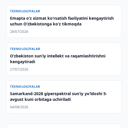
TEXNOLOGIYALAR
Emapta oʻz xizmat koʻrsatish faoliyatini kengaytirish
uchun Oʻzbekistonga koʻz tikmoqda
28/07/2026
TEXNOLOGIYALAR
O‘zbekiston sunʼiy intellekt va raqamlashtirishni
kengaytiradi
27/07/2026
TEXNOLOGIYALAR
Samarkand-2028 giperspektral sun’iy yo‘ldoshi 5-
avgust kuni orbitaga uchiriladi
04/08/2026