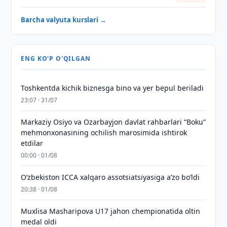
Barcha valyuta kurslari →
ENG KO'P O'QILGAN
Toshkentda kichik biznesga bino va yer bepul beriladi
23:07 · 31/07
Markaziy Osiyo va Ozarbayjon davlat rahbarlari “Boku”
mehmonxonasining ochilish marosimida ishtirok
etdilar
00:00 · 01/08
O‘zbekiston ICCA xalqaro assotsiatsiyasiga aʼzo bo‘ldi
20:38 · 01/08
Muxlisa Masharipova U17 jahon chempionatida oltin
medal oldi