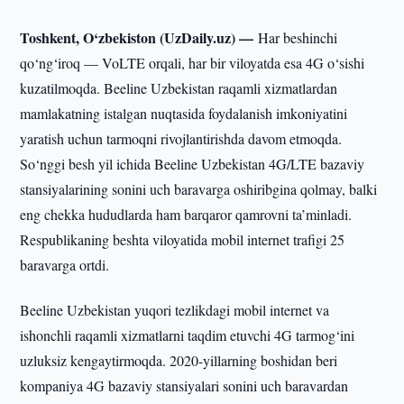
Toshkent, O‘zbekiston (UzDaily.uz) —
Har beshinchi
qo‘ng‘iroq — VoLTE orqali, har bir viloyatda esa 4G o‘sishi
kuzatilmoqda. Beeline Uzbekistan raqamli xizmatlardan
mamlakatning istalgan nuqtasida foydalanish imkoniyatini
yaratish uchun tarmoqni rivojlantirishda davom etmoqda.
So‘nggi besh yil ichida Beeline Uzbekistan 4G/LTE bazaviy
stansiyalarining sonini uch baravarga oshiribgina qolmay, balki
eng chekka hududlarda ham barqaror qamrovni ta’minladi.
Respublikaning beshta viloyatida mobil internet trafigi 25
baravarga ortdi.
Beeline Uzbekistan yuqori tezlikdagi mobil internet va
ishonchli raqamli xizmatlarni taqdim etuvchi 4G tarmog‘ini
uzluksiz kengaytirmoqda. 2020-yillarning boshidan beri
kompaniya 4G bazaviy stansiyalari sonini uch baravardan