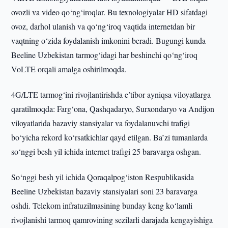
ovozli va video qo‘ng‘iroqlar. Bu texnologiyalar HD sifatdagi
ovoz, darhol ulanish va qo‘ng‘iroq vaqtida internetdan bir
vaqtning o‘zida foydalanish imkonini beradi. Bugungi kunda
Beeline Uzbekistan tarmog‘idagi har beshinchi qo‘ng‘iroq
VoLTE orqali amalga oshirilmoqda.
4G/LTE tarmog‘ini rivojlantirishda e’tibor ayniqsa viloyatlarga
qaratilmoqda: Farg‘ona, Qashqadaryo, Surxondaryo va Andijon
viloyatlarida bazaviy stansiyalar va foydalanuvchi trafigi
bo‘yicha rekord ko‘rsatkichlar qayd etilgan. Ba’zi tumanlarda
so‘nggi besh yil ichida internet trafigi 25 baravarga oshgan.
So‘nggi besh yil ichida Qoraqalpog‘iston Respublikasida
Beeline Uzbekistan bazaviy stansiyalari soni 23 baravarga
oshdi. Telekom infratuzilmasining bunday keng ko‘lamli
rivojlanishi tarmoq qamrovining sezilarli darajada kengayishiga