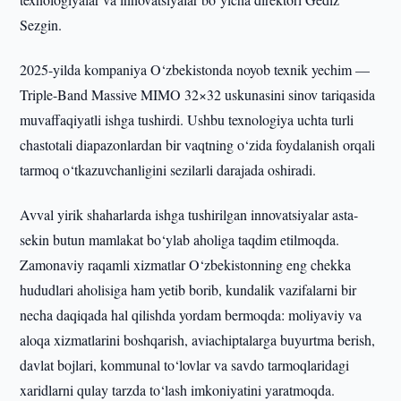
Sezgin.
2025-yilda kompaniya O‘zbekistonda noyob texnik yechim —
Triple-Band Massive MIMO 32×32 uskunasini sinov tariqasida
muvaffaqiyatli ishga tushirdi. Ushbu texnologiya uchta turli
chastotali diapazonlardan bir vaqtning o‘zida foydalanish orqali
tarmoq o‘tkazuvchanligini sezilarli darajada oshiradi.
Avval yirik shaharlarda ishga tushirilgan innovatsiyalar asta-
sekin butun mamlakat bo‘ylab aholiga taqdim etilmoqda.
Zamonaviy raqamli xizmatlar O‘zbekistonning eng chekka
hududlari aholisiga ham yetib borib, kundalik vazifalarni bir
necha daqiqada hal qilishda yordam bermoqda: moliyaviy va
aloqa xizmatlarini boshqarish, aviachiptalarga buyurtma berish,
davlat bojlari, kommunal to‘lovlar va savdo tarmoqlaridagi
xaridlarni qulay tarzda to‘lash imkoniyatini yaratmoqda.