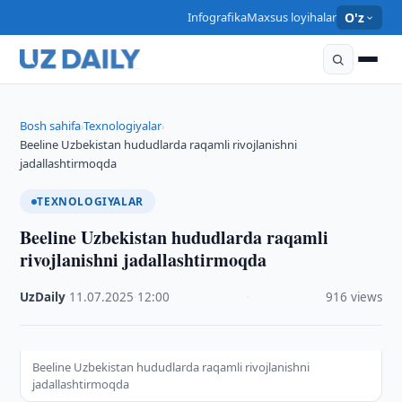
Infografika
Maxsus loyihalar
O'z
Bosh sahifa
Texnologiyalar
›
›
Beeline Uzbekistan hududlarda raqamli rivojlanishni
jadallashtirmoqda
TEXNOLOGIYALAR
Beeline Uzbekistan hududlarda raqamli
rivojlanishni jadallashtirmoqda
UzDaily
·
11.07.2025
·
12:00
·
916 views
Beeline Uzbekistan hududlarda raqamli rivojlanishni
jadallashtirmoqda