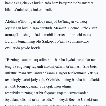
hamda eng chekka hududlarda ham barqaror mobil internet
bilan ta’minlashga imkon berdi.
Alohida e’tibor ilgari aloqa mavjud bo‘lmagan va uzoq
joylashgan hududlarga qaratildi. Masalan, Beeline Uzbekistan
tarmog‘i — shu jumladan mobil internet — birinchi marta
Beruniy tumanining olis Sarkop, To‘ran va Jumaniyozov
ovullarida paydo bo‘ldi.
“Bizning ustuvor maqsadimiz — barcha foydalanuvchilar uchun
teng va eng keng raqamli imkoniyatlarni ta’minlash. Shu bois,
infratuzilmani rivojlantirar ekanmiz, ilg‘or telekommunikatsiya
texnologiyalarini joriy etib, O‘zbekistonning barcha hududlarida
ish olib bormoqdamiz. Strategik maqsadimiz -
respublikamizning har bir fuqarosi raqamli xizmatlardan
foydalana olishini ta’minlashdir,” — deydi Beeline Uzbekistan
texnologiyalar va innovatsiyalar bo‘yicha direktori Gediz