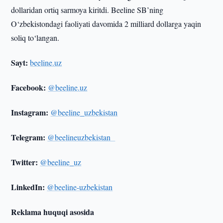
dollaridan ortiq sarmoya kiritdi. Beeline SB’ning
O‘zbekistondagi faoliyati davomida 2 milliard dollarga yaqin
soliq to‘langan.
Sayt:
beeline.uz
Facebook:
@beeline.uz
Instagram:
@beeline_uzbekistan
Telegram:
@beelineuzbekistan
Twitter:
@beeline_uz
LinkedIn:
@beeline-uzbekistan
Reklama huquqi asosida