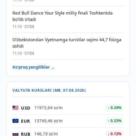
Red Bull Dance Your Style milliy finali Toshkentda
bo'lib o'tadi
11:10 · 07/08
O‘zbekistondan Vyetnamga turistlar oqimi 44,7 foizga
oshdi
11:10 · 07/08
Ko'proq yangiliklar →
VALYUTA KURSLARI (MB, 07.08.2026)
USD
11915,64 so'm
↑ 0.24%
EUR
13749,46 so'm
↑ 0.23%
RUB
146,19 so'm
↓ 0.12%