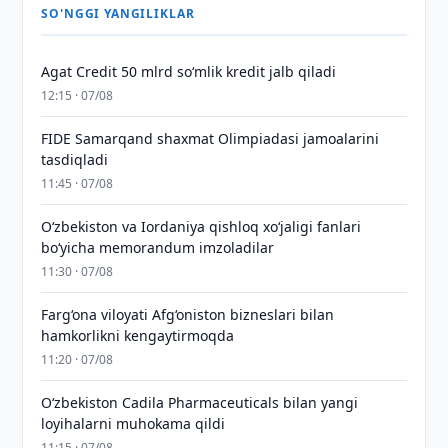
SO'NGGI YANGILIKLAR
Agat Credit 50 mlrd so‘mlik kredit jalb qiladi
12:15 · 07/08
FIDE Samarqand shaxmat Olimpiadasi jamoalarini
tasdiqladi
11:45 · 07/08
Oʻzbekiston va Iordaniya qishloq xoʻjaligi fanlari
boʻyicha memorandum imzoladilar
11:30 · 07/08
Farg‘ona viloyati Afg‘oniston bizneslari bilan
hamkorlikni kengaytirmoqda
11:20 · 07/08
Oʻzbekiston Cadila Pharmaceuticals bilan yangi
loyihalarni muhokama qildi
11:15 · 07/08