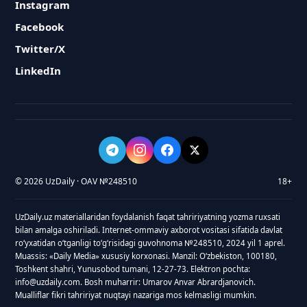
Instagram
Facebook
Twitter/X
LinkedIn
© 2026 UzDaily · OAV №248510
18+
UzDaily.uz materiallaridan foydalanish faqat tahririyatning yozma ruxsati
bilan amalga oshiriladi. Internet-ommaviy axborot vositasi sifatida davlat
roʻyxatidan oʻtganligi toʻgʻrisidagi guvohnoma №248510, 2024 yil 1 aprel.
Muassis: «Daily Media» xususiy korxonasi. Manzil: Oʻzbekiston, 100180,
Toshkent shahri, Yunusobod tumani, 12-27-73. Elektron pochta:
info@uzdaily.com. Bosh muharrir: Umarov Anvar Abrardjanovich.
Mualliflar fikri tahririyat nuqtayi nazariga mos kelmasligi mumkin.