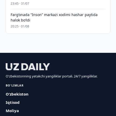
23:45 · 31/07
Farg‘onada “Inson” markazi xodimi hashar paytida
halok bo‘ldi
20:25 · 01/08
O'zbekistonning yetakchi yangiliklar portali. 24/7 yangiliklar.
BO'LIMLAR
O‘zbekiston
Iqtisod
Moliya