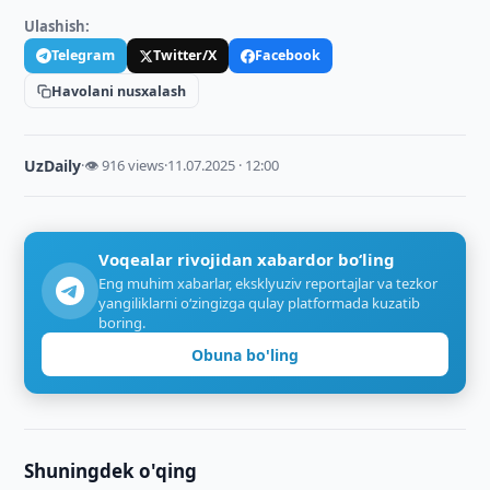
Ulashish:
Telegram
Twitter/X
Facebook
Havolani nusxalash
UzDaily
·
👁 916 views
·
11.07.2025 · 12:00
Voqealar rivojidan xabardor bo‘ling
Eng muhim xabarlar, eksklyuziv reportajlar va tezkor
yangiliklarni o‘zingizga qulay platformada kuzatib
boring.
Obuna bo'ling
Shuningdek o'qing