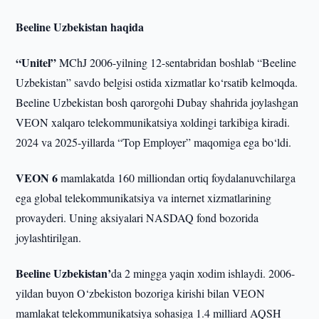
Beeline Uzbekistan haqida
“Unitel”
MChJ 2006-yilning 12-sentabridan boshlab “Beeline
Uzbekistan” savdo belgisi ostida xizmatlar ko‘rsatib kelmoqda.
Beeline Uzbekistan bosh qarorgohi Dubay shahrida joylashgan
VEON xalqaro telekommunikatsiya xoldingi tarkibiga kiradi.
2024 va 2025-yillarda “Top Employer” maqomiga ega bo‘ldi.
VEON 6
mamlakatda 160 milliondan ortiq foydalanuvchilarga
ega global telekommunikatsiya va internet xizmatlarining
provayderi. Uning aksiyalari NASDAQ fond bozorida
joylashtirilgan.
Beeline Uzbekistan’
da 2 mingga yaqin xodim ishlaydi. 2006-
yildan buyon O‘zbekiston bozoriga kirishi bilan VEON
mamlakat telekommunikatsiya sohasiga 1.4 milliard AQSH