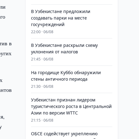
вли
В Узбекистане предложили
ого
создавать парки на месте
госучреждений
22:00 · 06/08
тив в
В Узбекистане раскрыли схему
уклонения от налогов
ругих
21:45 · 06/08
На городище Куббо обнаружили
х
стены античного периода
21:30 · 06/08
антов
Узбекистан признан лидером
туристического роста в Центральной
Азии по версии WTTC
я,
21:15 · 06/08
у
ОБСЕ содействует укреплению