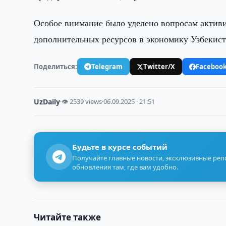
Особое внимание было уделено вопросам актив
дополнительных ресурсов в экономику Узбекист
Поделиться:
Telegram
Twitter/X
Faceboo
UzDaily
·
👁 2539 views
·
06.09.2025 · 21:51
Будьте в курсе событий
Получайте главные новости, эксклюзивные ре
обновления там, где вам удобно.
Читайте также