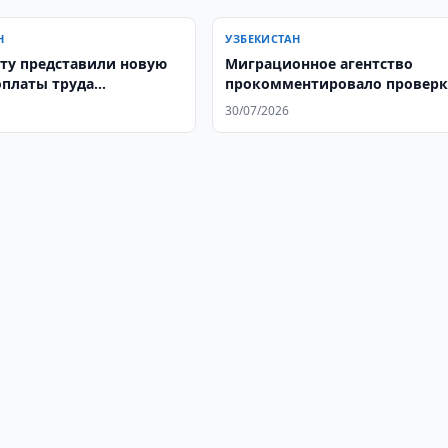
Н
УЗБЕКИСТАН
ту представили новую
Миграционное агентство
оплаты труда
прокомментировало провер
ащих
мигрантов в Москве
30/07/2026