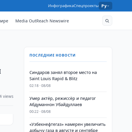
Инфографика
Спецпроекты
Ру
мире
Media OutReach Newswire
ПОСЛЕДНИЕ НОВОСТИ
и
Синдаров занял второе место на
Saint Louis Rapid & Blitz
02:18 · 08/08
4 views
Умер актёр, режиссёр и педагог
Абдуманнон Убайдуллаев
00:22 · 08/08
«Узбекнефтегаз» намерен увеличить
добычу газа в августе и сентябре