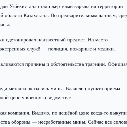
ждан Узбекистана стали жертвами взрыва на территории
й области Казахстана. По предварительным данным, сре
пасы.
ки сдетонировал неизвестный предмет. На место
экстренных служб — полиция, пожарные и медики.
авливаются причины и обстоятельства трагедии. Официа
реди металла оказались мины. Владелец пункта приёма
зкой цене у военного ведомства:
ская компания. Видимо, по дешёвой цене когда-то выкуп
ерства обороны — несработанные мины. Сейчас все сило