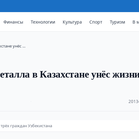
Финансы
Технологии
Культура
Спорт
Туризм
В 
хстане унёс …
еталла в Казахстане унёс жизн
·
2013
 трёх граждан Узбекистана