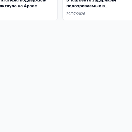
аксаула на Арале
подозреваемых в
вымогательстве $420 тыс.
29/07/2026