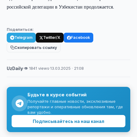
российской делегации в Узбекистан продолжается.
Поделиться:
Telegram
Twitter/X
Facebook
Скопировать ссылку
UzDaily
·
👁 1841 views
·
13.03.2025 · 21:08
Будьте в курсе событий
Получайте главные новости, эксклюзивные
репортажи и оперативные обновления там, где
вам удобно.
Подписывайтесь на наш канал