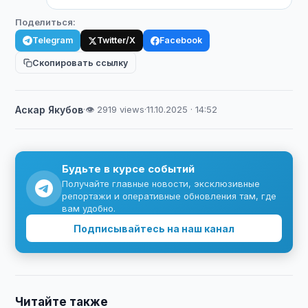
Поделиться:
Telegram
Twitter/X
Facebook
Скопировать ссылку
Аскар Якубов
·
👁 2919 views
·
11.10.2025 · 14:52
Будьте в курсе событий
Получайте главные новости, эксклюзивные
репортажи и оперативные обновления там, где
вам удобно.
Подписывайтесь на наш канал
Читайте также