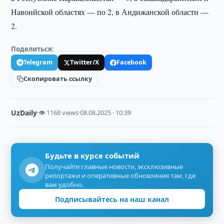
Навоийской областях — по 2, в Андижанской области —
2.
Поделиться:
Telegram
Twitter/X
Facebook
Скопировать ссылку
UzDaily
·
👁 1168 views
·
08.08.2025 · 10:39
Будьте в курсе событий
Получайте главные новости, эксклюзивные
репортажи и оперативные обновления там, где
вам удобно.
Подписывайтесь на наш канал