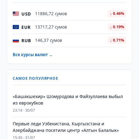
USD
11886,72 сумов
↓ 0.46%
EUR
13717,27 сумов
↓ 0.19%
RUB
146,37 сумов
↓ 0.71%
Все курсы валют →
САМОЕ ПОПУЛЯРНОЕ
«Башакшехир» Шомуродова и Файзуллаева выбыл
из еврокубков
23:14 · 30/07
Первые леди Узбекистана, Кыргызстана и
Азербайджана посетили центр «Алтын Балалык»
15:30 · 31/07