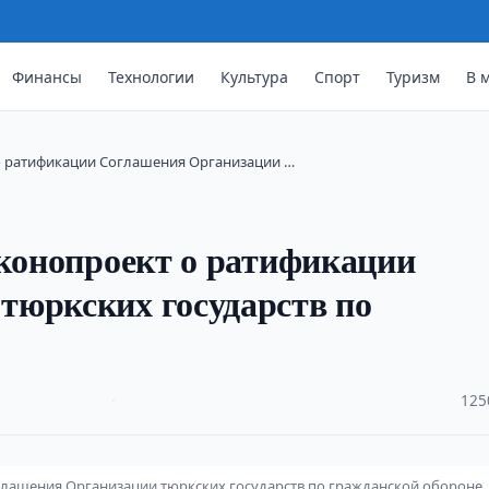
Финансы
Технологии
Культура
Спорт
Туризм
В 
 о ратификации Соглашения Организации …
аконопроект о ратификации
тюркских государств по
·
125
глашения Организации тюркских государств по гражданской обороне