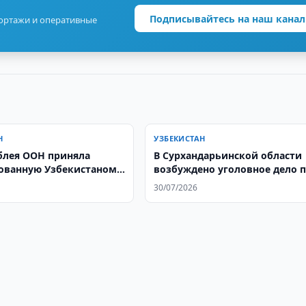
Подписывайтесь на наш канал
портажи и оперативные
Н
УЗБЕКИСТАН
блея ООН приняла
​​​​​​​В Сурхандарьинской области
ованную Узбекистаном
возбуждено уголовное дело 
ю о роли парламентов
факту браконьерства
30/07/2026
ьном развитии