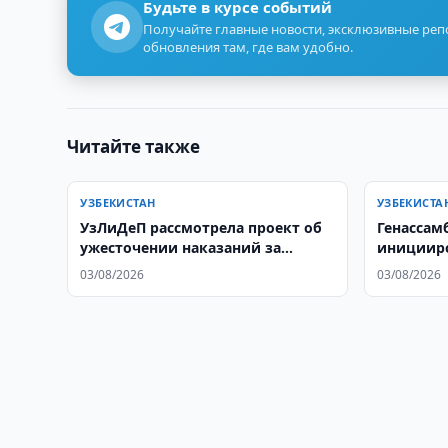
Будьте в курсе событий
Получайте главные новости, эксклюзивные ре
обновления там, где вам удобно.
Читайте также
УЗБЕКИСТАН
УЗБЕКИСТА
УзЛиДеП рассмотрела проект об
Генассам
ужесточении наказаний за
инициир
нарушения ПДД
резолюци
03/08/2026
03/08/2026
в социал