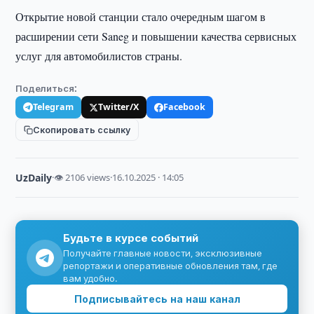
Открытие новой станции стало очередным шагом в
расширении сети Saneg и повышении качества сервисных
услуг для автомобилистов страны.
Поделиться:
Telegram
Twitter/X
Facebook
Скопировать ссылку
UzDaily
·
👁 2106 views
·
16.10.2025 · 14:05
Будьте в курсе событий
Получайте главные новости, эксклюзивные
репортажи и оперативные обновления там, где
вам удобно.
Подписывайтесь на наш канал