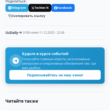
Поделиться:
Telegram
Twitter/X
Facebook
Скопировать ссылку
UzDaily
·
👁 3108 views
·
11.12.2025 · 22:36
Будьте в курсе событий
Получайте главные новости, эксклюзивные
репортажи и оперативные обновления там, где
вам удобно.
Подписывайтесь на наш канал
Читайте также