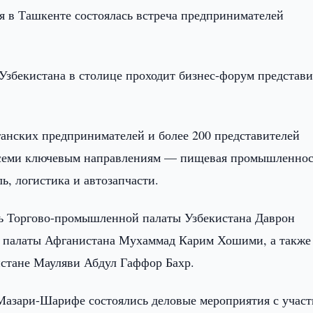
ря в Ташкенте состоялась встреча предпринимателей
збекистана в столице проходит бизнес-форум представи
анских предпринимателей и более 200 представителей
о семи ключевым направлениям — пищевая промышленнос
ь, логистика и автозапчасти.
ь Торгово-промышленной палаты Узбекистана Даврон
й палаты Афганистана Мухаммад Карим Хошими, а также
истане Мауляви Абдул Гаффор Бахр.
и Мазари-Шарифе состоялись деловые мероприятия с учас