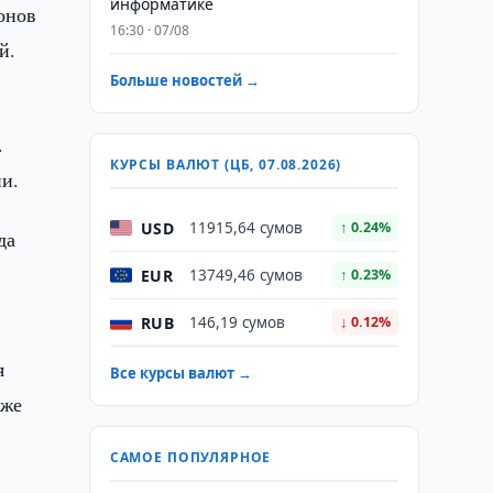
информатике
онов
16:30 · 07/08
й.
Больше новостей →
.
КУРСЫ ВАЛЮТ (ЦБ, 07.08.2026)
и.
USD
11915,64 сумов
↑ 0.24%
да
EUR
13749,46 сумов
↑ 0.23%
RUB
146,19 сумов
↓ 0.12%
я
Все курсы валют →
кже
САМОЕ ПОПУЛЯРНОЕ