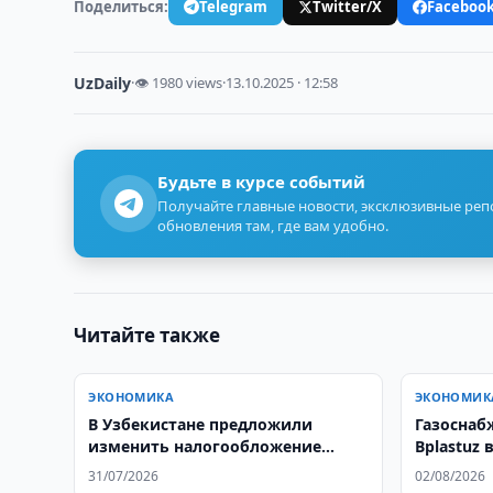
Поделиться:
Telegram
Twitter/X
Faceboo
UzDaily
·
👁 1980 views
·
13.10.2025 · 12:58
Будьте в курсе событий
Получайте главные новости, эксклюзивные ре
обновления там, где вам удобно.
Читайте также
ЭКОНОМИКА
ЭКОНОМИК
В Узбекистане предложили
Газоснаб
изменить налогообложение
Bplastuz 
самозанятых
31/07/2026
02/08/2026