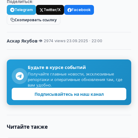
Поделиться:
Telegram
Twitter/X
Facebook
Скопировать ссылку
Аскар Якубов
·
👁 2974 views
·
23.09.2025 · 22:00
Будьте в курсе событий
Получайте главные новости, эксклюзивные
репортажи и оперативные обновления там, где
вам удобно.
Подписывайтесь на наш канал
Читайте также