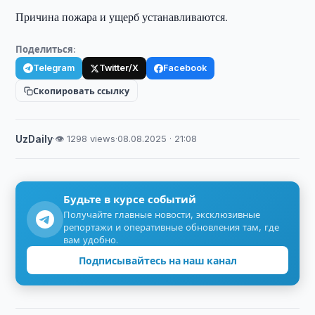
Причина пожара и ущерб устанавливаются.
Поделиться:
Telegram
Twitter/X
Facebook
Скопировать ссылку
UzDaily
·
👁 1298 views
·
08.08.2025 · 21:08
Будьте в курсе событий
Получайте главные новости, эксклюзивные
репортажи и оперативные обновления там, где
вам удобно.
Подписывайтесь на наш канал