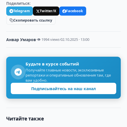
Поделиться:
Telegram
Twitter/X
Facebook
Скопировать ссылку
Анвар Умаров
·
👁 1994 views
·
02.10.2025 · 13:00
Будьте в курсе событий
Получайте главные новости, эксклюзивные
репортажи и оперативные обновления там, где
вам удобно.
Подписывайтесь на наш канал
Читайте также