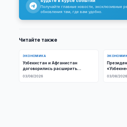
Будьте в курсе событий
Получайте главные новости, эксклюзивные р
обновления там, где вам удобно.
Читайте также
ЭКОНОМИКА
ЭКОНОМИ
Узбекистан и Афганистан
Президен
договорились расширить
«Узбекне
стратегическое сотрудничество
03/08/2026
03/08/202
в энергетике