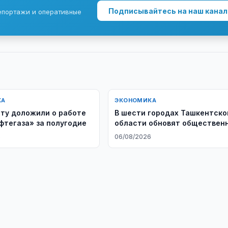
Подписывайтесь на наш канал
епортажи и оперативные
КА
ЭКОНОМИКА
ту доложили о работе
В шести городах Ташкентско
фтегаза» за полугодие
области обновят обществен
транспорт
6
06/08/2026