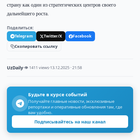
страну как один из стратегических центров своего
дальнейшего роста.
Поделиться:
Telegram
Twitter/X
Facebook
Скопировать ссылку
UzDaily
·
👁 1411 views
·
13.12.2025 · 21:58
Будьте в курсе событий
Получайте главные новости, эксклюзивные
репортажи и оперативные обновления там, где
вам удобно.
Подписывайтесь на наш канал