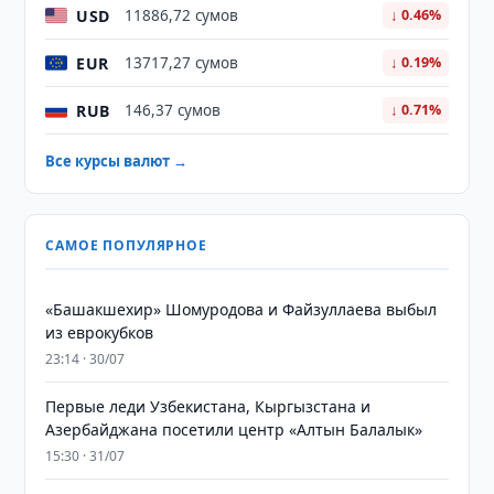
USD
11886,72 сумов
↓ 0.46%
EUR
13717,27 сумов
↓ 0.19%
RUB
146,37 сумов
↓ 0.71%
Все курсы валют →
САМОЕ ПОПУЛЯРНОЕ
«Башакшехир» Шомуродова и Файзуллаева выбыл
из еврокубков
23:14 · 30/07
Первые леди Узбекистана, Кыргызстана и
Азербайджана посетили центр «Алтын Балалык»
15:30 · 31/07