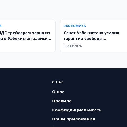
А
ЭКОНОМИКА
НДС трейдерам зерна из
Сенат Узбекистана усилил
на в Узбекистан зависит
гарантии свободы
ования нового
предпринимательства
08/08/2026
та
О НАС
О нас
Правила
Конфиденциальность
Наши приложения