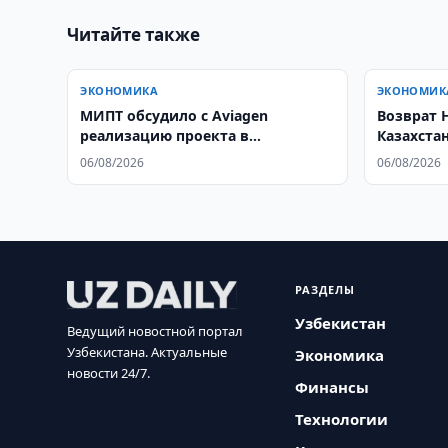
Читайте также
ЭКОНОМИКА
ЭКОНОМИК
МИПТ обсудило с Aviagen
Возврат 
реализацию проекта в
Казахста
птицеводстве
от голос
06/08/2026
06/08/2026
парламен
РАЗДЕЛЫ
Узбекистан
Ведущий новостной портал
Узбекистана. Актуальные
Экономика
новости 24/7.
Финансы
Технологии