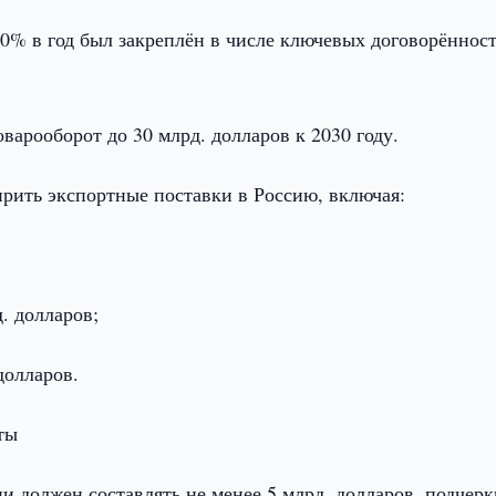
20% в год был закреплён в числе ключевых договорённос
варооборот до 30 млрд. долларов к 2030 году.
рить экспортные поставки в Россию, включая:
;
. долларов;
долларов.
ты
 должен составлять не менее 5 млрд. долларов, подчерк