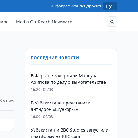
Инфографика
Спецпроекты
Ру
мире
Media OutReach Newswire
ПОСЛЕДНИЕ НОВОСТИ
В Фергане задержали Мансура
Арипова по делу о вымогательстве
16:20 · 09/08
8 views
В Узбекистане представили
антидрон «Шункор-8»
16:00 · 09/08
Узбекистан и BBC Studios запустили
платформу на BBC.com