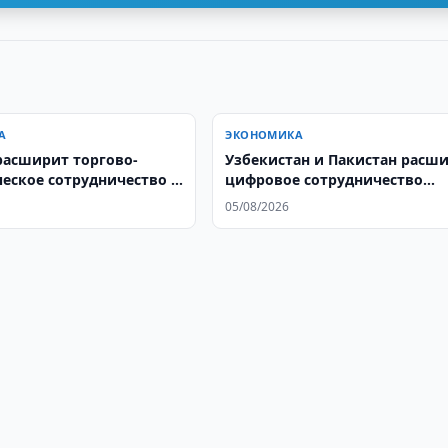
А
ЭКОНОМИКА
расширит торгово-
Узбекистан и Пакистан расш
еское сотрудничество с
цифровое сотрудничество
таном
таможен
05/08/2026