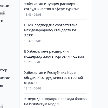
Узбекистан и Турция расширят
шении
сотрудничество в сфере туризма
ной
13:45 · 06/08
 и
НГМК подтвердил соответствие
международному стандарту ISO
37301
13:30 · 06/08
В Узбекистане расширили
поддержку жертв торговли людьми
13:20 · 06/08
ктер
Узбекистан и Республика Корея
астие
обсудили сотрудничество в горной
отрасли
ия
13:15 · 06/08
Утвержден порядок перехода банков
на исламскую модель
ой