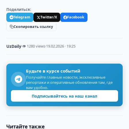
Поделиться:
Telegram
Twitter/X
Facebook
Скопировать ссылку
UzDaily
·
👁 1280 views
·
19.02.2026 · 19:25
Будьте в курсе событий
Получайте главные новости, эксклюзивные
репортажи и оперативные обновления там, где
вам удобно.
Подписывайтесь на наш канал
Читайте также