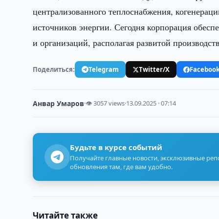
централизованного теплоснабжения, когенераци
источников энергии. Сегодня корпорация обесп
и организаций, располагая развитой производст
Поделиться:
Telegram
Twitter/X
Faceboo
Анвар Умаров
·
👁 3057 views
·
13.09.2025 · 07:14
Будьте в курсе событий
Получайте главные новости, эксклюзивные ре
обновления там, где вам удобно.
Читайте также