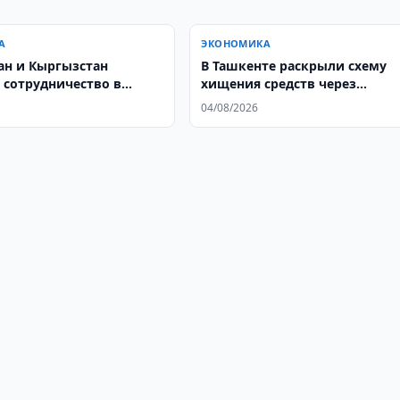
А
ЭКОНОМИКА
ан и Кыргызстан
В Ташкенте раскрыли схему
 сотрудничество в
хищения средств через
втике
налоговый кешбэк
04/08/2026