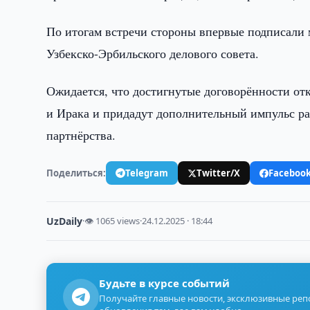
По итогам встречи стороны впервые подписали
Узбекско-Эрбильского делового совета.
Ожидается, что достигнутые договорённости о
и Ирака и придадут дополнительный импульс р
партнёрства.
Поделиться:
Telegram
Twitter/X
Faceboo
UzDaily
·
👁 1065 views
·
24.12.2025 · 18:44
Будьте в курсе событий
Получайте главные новости, эксклюзивные ре