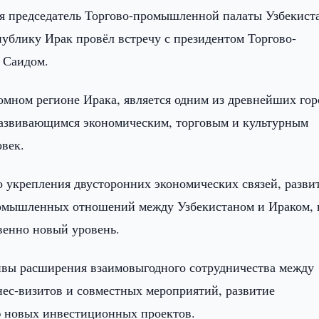
ря председатель Торгово-промышленной палаты Узбекист
публику Ирак провёл встречу с президентом Торгово-
 Саидом.
мном регионе Ирака, является одним из древнейших гор
азвивающимся экономическим, торговым и культурным
овек.
о укрепления двусторонних экономических связей, разви
ромышленных отношений между Узбекистаном и Ираком, 
венно новый уровень.
ивы расширения взаимовыгодного сотрудничества между
нес-визитов и совместных мероприятий, развитие
 новых инвестиционных проектов.