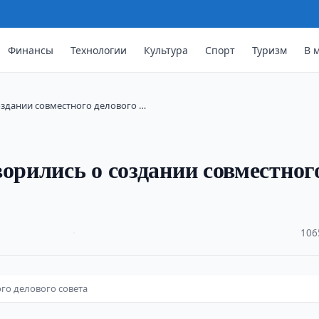
Финансы
Технологии
Культура
Спорт
Туризм
В 
оздании совместного делового …
орились о создании совместног
·
106
го делового совета