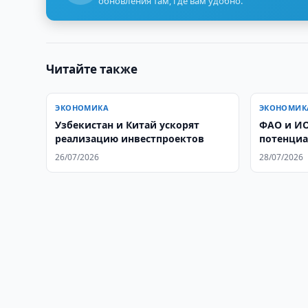
обновления там, где вам удобно.
Читайте также
ЭКОНОМИКА
ЭКОНОМИК
Узбекистан и Китай ускорят
ФАО и ИО
реализацию инвестпроектов
потенциа
Азии в о
26/07/2026
28/07/2026
саранчов