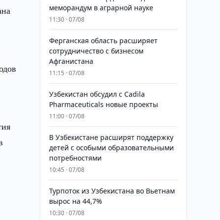
меморандум в аграрной науке
ана
11:30 · 07/08
Ферганская область расширяет
сотрудничество с бизнесом
Афганистана
одов
11:15 · 07/08
Узбекистан обсудил с Cadila
Pharmaceuticals новые проекты
11:00 · 07/08
тия
В Узбекистане расширят поддержку
в
детей с особыми образовательными
потребностями
10:45 · 07/08
Турпоток из Узбекистана во Вьетнам
вырос на 44,7%
10:30 · 07/08