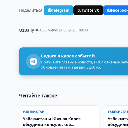
Поделиться:
Telegram
Twitter/X
Faceboo
UzDaily
·
👁 1368 views
·
21.08.2025 · 09:30
Будьте в курсе событий
Получайте главные новости, эксклюзивные ре
обновления там, где вам удобно.
Читайте также
УЗБЕКИСТАН
УЗБЕКИСТА
Узбекистан и Южная Корея
Узбекист
обсудили консульское
обсудили