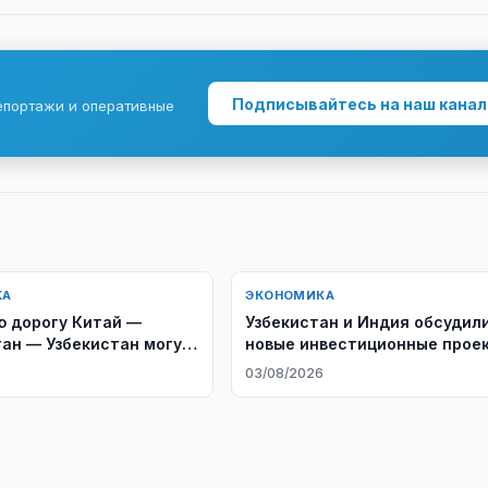
Подписывайтесь на наш канал
епортажи и оперативные
КА
ЭКОНОМИКА
 дорогу Китай —
Узбекистан и Индия обсудил
ан — Узбекистан могут
новые инвестиционные прое
ь раньше
6
03/08/2026