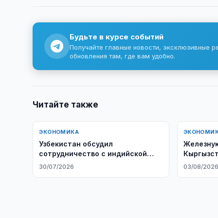
Будьте в курсе событий
Получайте главные новости, эксклюзивные р
обновления там, где вам удобно.
Читайте также
ЭКОНОМИКА
ЭКОНОМИ
Узбекистан обсудил
Железную
сотрудничество с индийской
Кыргызст
Apollo Hospitals
достроит
30/07/2026
03/08/202