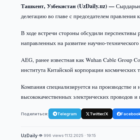
Ташкент, Узбекистан (UzDaily.uz) —
Сырдарьи
делегацию во главе с председателем правления к
В ходе встречи стороны обсудили перспективы 
направленных на развитие научно-технического
AEG, ранее известная как Wuhan Cable Group Co.
института Китайской корпорации космических 
Компания специализируется на производстве и н
высококачественных электрических проводов и к
Поделиться:
Telegram
Twitter/X
Faceboo
UzDaily
·
👁 996 views
·
11.12.2025 · 19:15