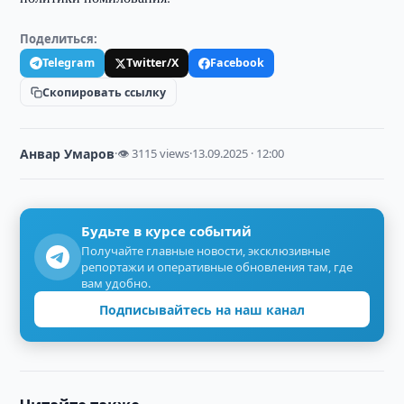
Поделиться:
Telegram
Twitter/X
Facebook
Скопировать ссылку
Анвар Умаров
·
👁 3115 views
·
13.09.2025 · 12:00
Будьте в курсе событий
Получайте главные новости, эксклюзивные
репортажи и оперативные обновления там, где
вам удобно.
Подписывайтесь на наш канал