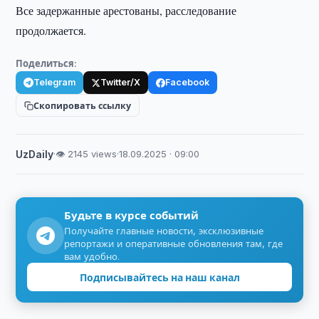
Все задержанные арестованы, расследование
продолжается.
Поделиться:
Telegram
Twitter/X
Facebook
Скопировать ссылку
UzDaily
·
👁 2145 views
·
18.09.2025 · 09:00
Будьте в курсе событий
Получайте главные новости, эксклюзивные
репортажи и оперативные обновления там, где
вам удобно.
Подписывайтесь на наш канал