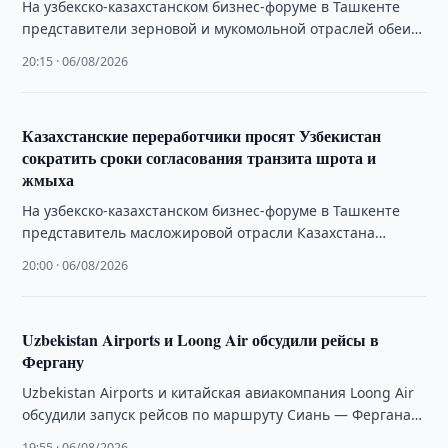
На узбекско-казахстанском бизнес-форуме в Ташкенте
представители зерновой и мукомольной отраслей обеих
стран подняли вопрос о снижении возврата НДС
20:15 · 06/08/2026
узбекским трейдерам, …
Казахстанские переработчики просят Узбекистан
сократить сроки согласования транзита шрота и
жмыха
На узбекско-казахстанском бизнес-форуме в Ташкенте
представитель масложировой отрасли Казахстана
поднял вопрос сроков получения ветеринарных
20:00 · 06/08/2026
разрешений при транзитных перевозках подсолнечного
шрота …
Uzbekistan Airports и Loong Air обсудили рейсы в
Фергану
Uzbekistan Airports и китайская авиакомпания Loong Air
обсудили запуск рейсов по маршруту Сиань — Фергана и
расширение сотрудничества на действующих …
19:55 · 06/08/2026