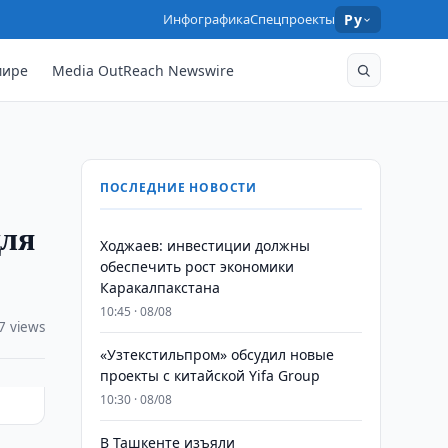
Инфографика
Спецпроекты
Ру
мире
Media OutReach Newswire
ПОСЛЕДНИЕ НОВОСТИ
для
Ходжаев: инвестиции должны
обеспечить рост экономики
Каракалпакстана
10:45 · 08/08
7 views
«Узтекстильпром» обсудил новые
проекты с китайской Yifa Group
10:30 · 08/08
​​​​​​​В Ташкенте изъяли