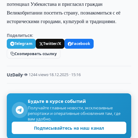
потенциал Узбекистана и пригласил граждан
Великобритании посетить страну, познакомиться с её
историческими городами, культурой и традициями.
Поделиться:
Telegram
Twitter/X
Facebook
Скопировать ссылку
UzDaily
·
👁 1244 views
·
18.12.2025 · 15:16
Будьте в курсе событий
Получайте главные новости, эксклюзивные
репортажи и оперативные обновления там, где
вам удобно.
Подписывайтесь на наш канал