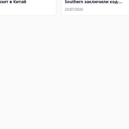
изит в Китай
Southern заключили код-
шеринговое соглашение
25/07/2026