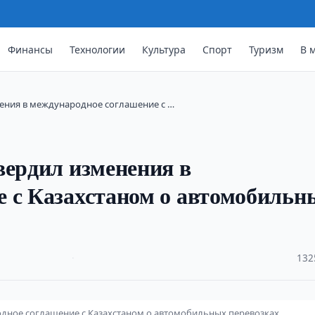
Финансы
Технологии
Культура
Спорт
Туризм
В 
нения в международное соглашение с …
вердил изменения в
 с Казахстаном о автомобильн
·
132
одное соглашение с Казахстаном о автомобильных перевозках