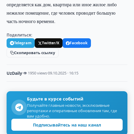
определяется как дом, квартира или иное жилое либо
нежилое помещение, где человек проводит большую
часть ночного времени.
Поделиться:
Telegram
Twitter/X
Facebook
Скопировать ссылку
UzDaily
·
👁 1950 views
·
09.10.2025 · 16:15
Будьте в курсе событий
Получайте главные новости, эксклюзивные
репортажи и оперативные обновления там, где
вам удобно.
Подписывайтесь на наш канал