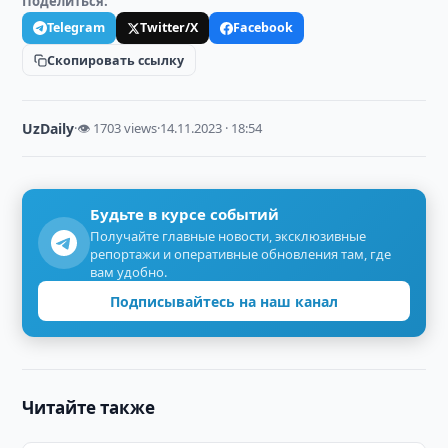
Поделиться:
Telegram
Twitter/X
Facebook
Скопировать ссылку
UzDaily
·
👁 1703 views
·
14.11.2023 · 18:54
Будьте в курсе событий
Получайте главные новости, эксклюзивные
репортажи и оперативные обновления там, где
вам удобно.
Подписывайтесь на наш канал
Читайте также