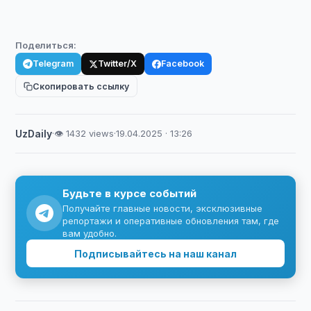
Поделиться:
Telegram
Twitter/X
Facebook
Скопировать ссылку
UzDaily
·
👁 1432 views
·
19.04.2025 · 13:26
Будьте в курсе событий
Получайте главные новости, эксклюзивные
репортажи и оперативные обновления там, где
вам удобно.
Подписывайтесь на наш канал