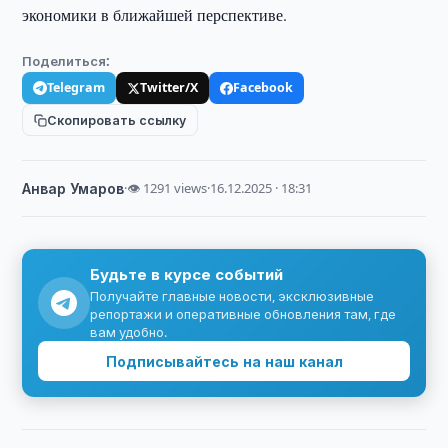
экономики в ближайшей перспективе.
Поделиться:
Telegram
Twitter/X
Facebook
Скопировать ссылку
Анвар Умаров
·
👁 1291 views
·
16.12.2025 · 18:31
Будьте в курсе событий
Получайте главные новости, эксклюзивные
репортажи и оперативные обновления там, где
вам удобно.
Подписывайтесь на наш канал