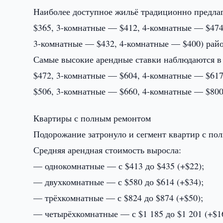
Наиболее доступное жильё традиционно предла
$365, 3-комнатные — $412, 4-комнатные — $474
3-комнатные — $432, 4-комнатные — $400) райо
Самые высокие арендные ставки наблюдаются в
$472, 3-комнатные — $604, 4-комнатные — $61
$506, 3-комнатные — $660, 4-комнатные — $800
Квартиры с полным ремонтом
Подорожание затронуло и сегмент квартир с по
Средняя арендная стоимость выросла:
— однокомнатные — с $413 до $435 (+$22);
— двухкомнатные — с $580 до $614 (+$34);
— трёхкомнатные — с $824 до $874 (+$50);
— четырёхкомнатные — с $1 185 до $1 201 (+$1