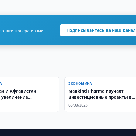
Подписывайтесь на наш канал
портажи и оперативные
А
ЭКОНОМИКА
ан и Афганистан
Mankind Pharma изучает
 увеличение
инвестиционные проекты в
орота до $5 млрд.
Узбекистане
06/08/2026