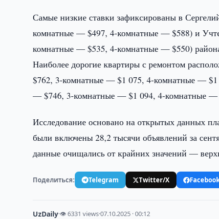
Самые низкие ставки зафиксированы в Сергелий
комнатные — $497, 4-комнатные — $588) и Учт
комнатные — $535, 4-комнатные — $550) район
Наиболее дорогие квартиры с ремонтом распол
$762, 3-комнатные — $1 075, 4-комнатные — $1
— $746, 3-комнатные — $1 094, 4-комнатные — 
Исследование основано на открытых данных пла
были включены 28,2 тысячи объявлений за сентя
данные очищались от крайних значений — верх
Поделиться:
Telegram
Twitter/X
Faceboo
UzDaily
·
👁 6331 views
·
07.10.2025 · 00:12