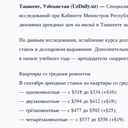
Ташкент, Узбекистан (UzDaily.uz) —
Специали
исследований при Кабинете Министров Республ
динамики арендных цен на жильё в Ташкенте за 
По данным исследования, ослабление курса до
ставок в долларовом выражении. Дополнительн
в начале учебного года — арендодатели скорре
Квартиры со средним ремонтом
В сентябре арендные ставки на квартиры со ср
— однокомнатные — с $318 до $334 (+$16);
— двухкомнатные — с $394 до $412 (+$18);
— трёхкомнатные — с $477 до $502 (+$25);
— четырёхкомнатные — с $537 до $556 (+$19).