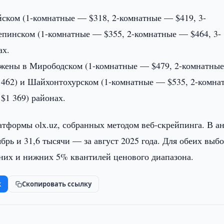
ском (1-комнатные — $318, 2-комнатные — $419, 3-
епинском (1-комнатные — $355, 2-комнатные — $464, 3-
ах.
ожены в Мирободском (1-комнатные — $479, 2-комнатны
 462) и Шайхонтохурском (1-комнатные — $535, 2-комна
$1 369) районах.
тформы olx.uz, собранных методом веб-скрейпинга. В а
брь и 31,6 тысячи — за август 2025 года. Для обеих выб
них и нижних 5% квантилей ценового диапазона.
k
Скопировать ссылку