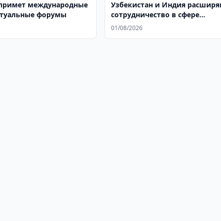
примет международные
Узбекистан и Индия расшир
ктуальные форумы
сотрудничество в сфере
гастрономического туризма
01/08/2026