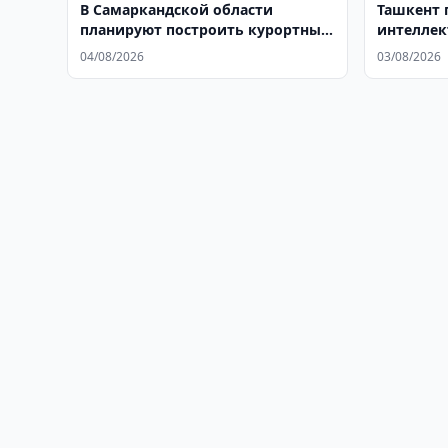
В Самаркандской области
Ташкент 
планируют построить курортный
интелле
город Нурбулак
04/08/2026
03/08/2026