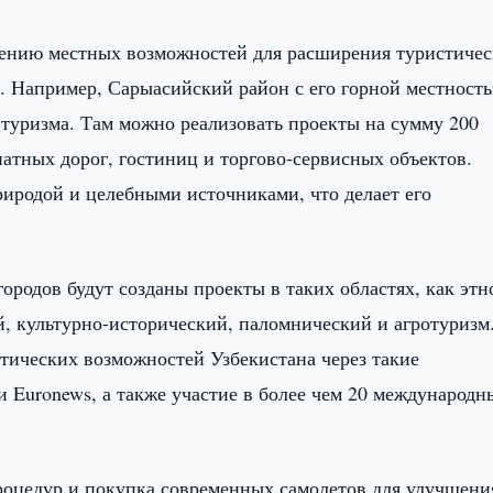
ению местных возможностей для расширения туристиче
. Например, Сарыасийский район с его горной местност
 туризма. Там можно реализовать проекты на сумму 200
атных дорог, гостиниц и торгово-сервисных объектов.
риродой и целебными источниками, что делает его
ородов будут созданы проекты в таких областях, как этно
, культурно-исторический, паломнический и агротуризм
тических возможностей Узбекистана через такие
 Euronews, а также участие в более чем 20 международн
роцедур и покупка современных самолетов для улучшени