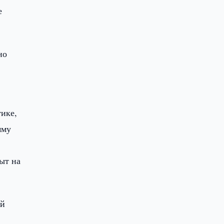
е
но
ике,
мму
ыт на
ой