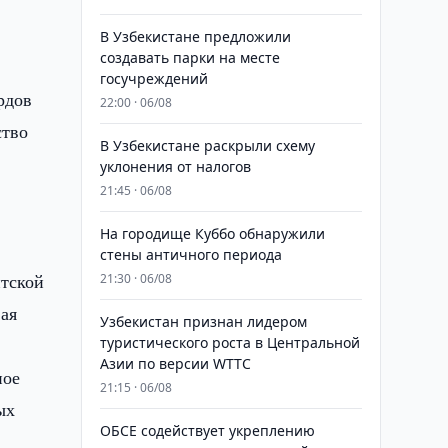
В Узбекистане предложили
создавать парки на месте
госучреждений
рдов
22:00 · 06/08
ство
В Узбекистане раскрыли схему
уклонения от налогов
21:45 · 06/08
На городище Куббо обнаружили
стены античного периода
нтской
21:30 · 06/08
ая
Узбекистан признан лидером
туристического роста в Центральной
Азии по версии WTTC
ное
21:15 · 06/08
ых
ОБСЕ содействует укреплению