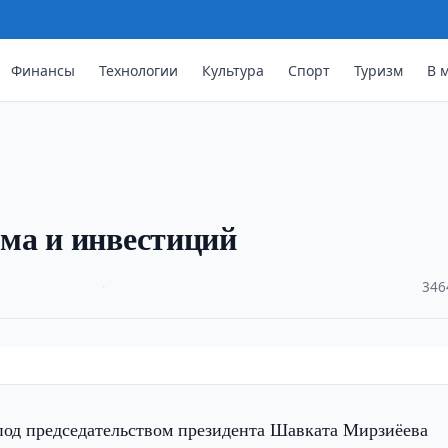
Финансы
Технологии
Культура
Спорт
Туризм
В 
ма и инвестиций
·
346
 под председательством президента Шавката Мирзиёева