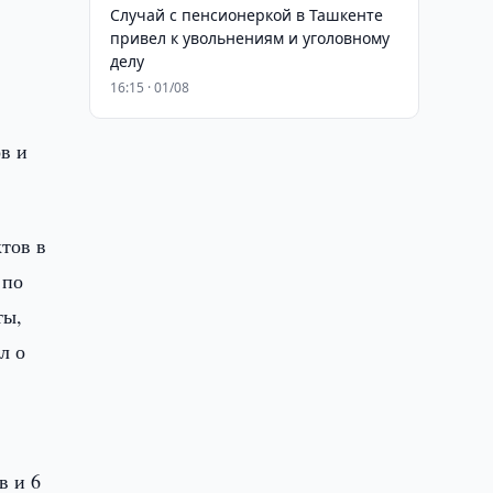
Случай с пенсионеркой в Ташкенте
привел к увольнениям и уголовному
делу
16:15 · 01/08
в и
тов в
 по
ты,
л о
в и 6