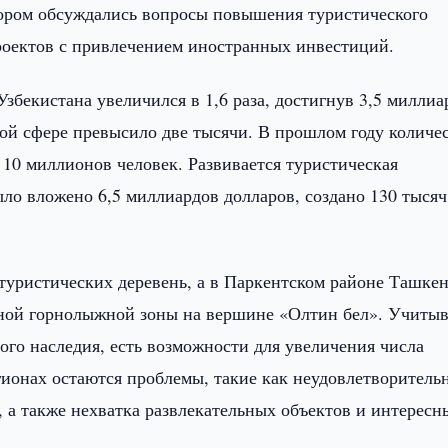
тором обсуждались вопросы повышения туристического
роектов с привлечением иностранных инвестиций.
Узбекистана увеличился в 1,6 раза, достигнув 3,5 миллиа
той сфере превысило две тысячи. В прошлом году количе
 10 миллионов человек. Развивается туристическая
было вложено 6,5 миллиардов долларов, создано 130 тысяч
туристических деревень, а в Паркентском районе Ташке
дной горнолыжной зоны на вершине «Олтин бел». Учитыв
ного наследия, есть возможности для увеличения числа
егионах остаются проблемы, такие как неудовлетворитель
 а также нехватка развлекательных объектов и интересн