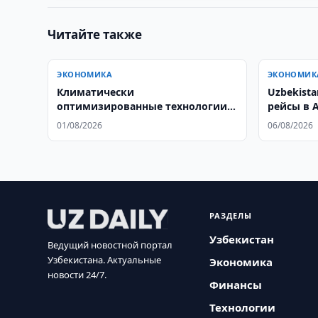
Читайте также
ЭКОНОМИКА
ЭКОНОМИК
Климатически
Uzbekista
оптимизированные технологии
рейсы в А
укрепляют устойчивость
01/08/2026
06/08/2026
садоводства Узбекистана
РАЗДЕЛЫ
Узбекистан
Ведущий новостной портал
Узбекистана. Актуальные
Экономика
новости 24/7.
Финансы
Технологии