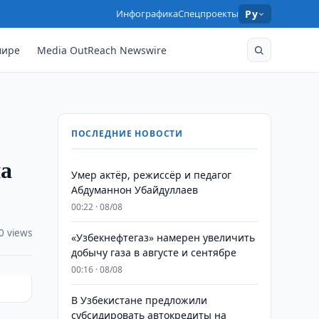
Инфографика
Спецпроекты
Ру
мире
Media OutReach Newswire
ПОСЛЕДНИЕ НОВОСТИ
на
Умер актёр, режиссёр и педагог
Абдуманнон Убайдуллаев
00:22 · 08/08
0 views
«Узбекнефтегаз» намерен увеличить
добычу газа в августе и сентябре
00:16 · 08/08
В Узбекистане предложили
субсидировать автокредиты на