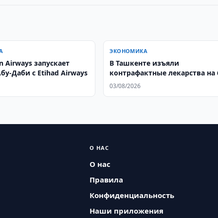
А
ЭКОНОМИКА
n Airways запускает
В Ташкенте изъяли
бу-Даби с Etihad Airways
контрафактные лекарства на 
млн. сумов
03/08/2026
О НАС
О нас
Правила
Конфиденциальность
Наши приложения