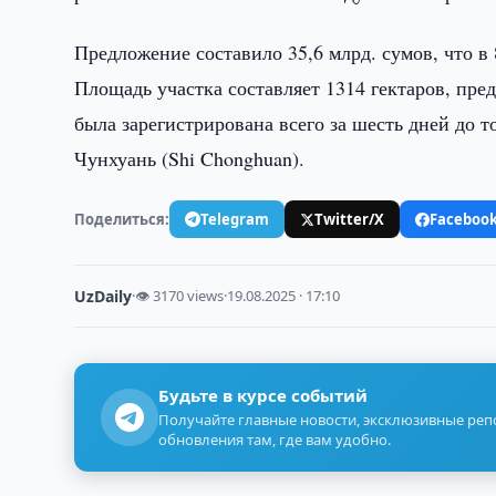
Предложение составило 35,6 млрд. сумов, что в 
Площадь участка составляет 1314 гектаров, пре
была зарегистрирована всего за шесть дней до то
Чунхуань (Shi Chonghuan).
Поделиться:
Telegram
Twitter/X
Faceboo
UzDaily
·
👁 3170 views
·
19.08.2025 · 17:10
Будьте в курсе событий
Получайте главные новости, эксклюзивные ре
обновления там, где вам удобно.