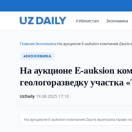
Узбекистан
Экономика
Главная
Экономика
На аукционе E-auksion компания Zauris
›
›
ЭКОНОМИКА
На аукционе E-auksion ко
геологоразведку участка «
UzDaily
·
19.08.2025
·
17:10
На аукционе E-auksion компания Zauris выиграла право н