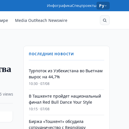
Инфографика
Спецпроекты
Ру
мире
Media OutReach Newswire
ПОСЛЕДНИЕ НОВОСТИ
тва
Турпоток из Узбекистана во Вьетнам
вырос на 44,7%
10:30 · 07/08
6 views
В Ташкенте пройдет национальный
финал Red Bull Dance Your Style
10:15 · 07/08
Биржа «Тошкент» обсудила
сотрудничество с Regnology