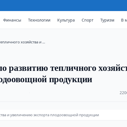
Финансы
Технологии
Культура
Спорт
Туризм
В 
епличного хозяйства и …
о развитию тепличного хозяйс
лодоовощной продукции
·
220
ства и увеличению экспорта плодоовощной продукции