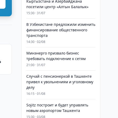
Кыргызстана и Азербайджана
посетили центр «Алтын Балалык»
15:30 · 31/07
В Узбекистане предложили изменить
финансирование общественного
транспорта
14:30 · 02/08
Минэнерго призвало бизнес
в
требовать подключение к сетям
%
21:00 · 31/07
Случай с пенсионеркой в Ташкенте
привел к увольнениям и уголовному
делу
16:15 · 01/08
Sojitz построит и будет управлять
новым аэропортом Ташкента
15:30 · 03/08