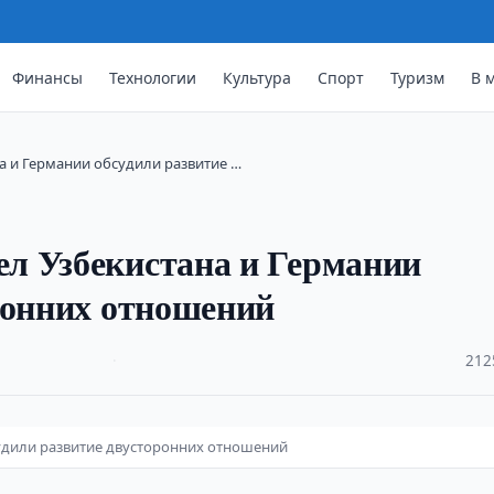
Финансы
Технологии
Культура
Спорт
Туризм
В 
а и Германии обсудили развитие …
л Узбекистана и Германии
ронних отношений
·
212
удили развитие двусторонних отношений