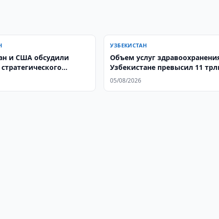
Н
УЗБЕКИСТАН
ан и США обсудили
​​​​​​​Объем услуг здравоохранени
 стратегического
Узбекистане превысил 11 трл
тва
сумов
05/08/2026