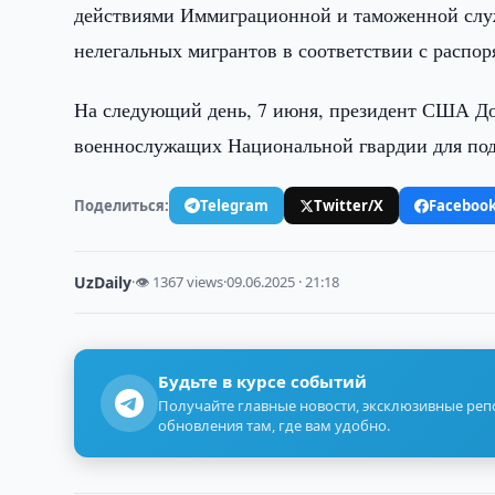
действиями Иммиграционной и таможенной сл
нелегальных мигрантов в соответствии с распо
На следующий день, 7 июня, президент США До
военнослужащих Национальной гвардии для под
Поделиться:
Telegram
Twitter/X
Faceboo
UzDaily
·
👁 1367 views
·
09.06.2025 · 21:18
Будьте в курсе событий
Получайте главные новости, эксклюзивные ре
обновления там, где вам удобно.