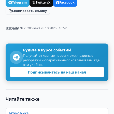
Telegram
Twitter/X
Facebook
Скопировать ссылку
UzDaily
·
👁 2528 views
·
28.10.2025 · 10:52
Будьте в курсе событий
Получайте главные новости, эксклюзивные
репортажи и оперативные обновления там, где
вам удобно.
Подписывайтесь на наш канал
Читайте также
ЭКОНОМИКА