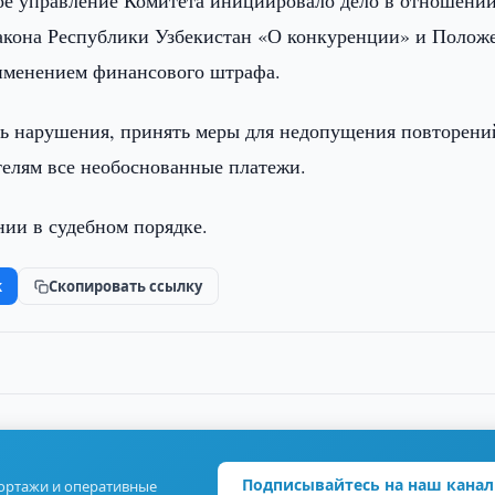
ое управление Комитета инициировало дело в отношени
она Республики Узбекистан «О конкуренции» и Полож
именением финансового штрафа.
ь нарушения, принять меры для недопущения повторений
телям все необоснованные платежи.
нии в судебном порядке.
k
Скопировать ссылку
Подписывайтесь на наш канал
портажи и оперативные