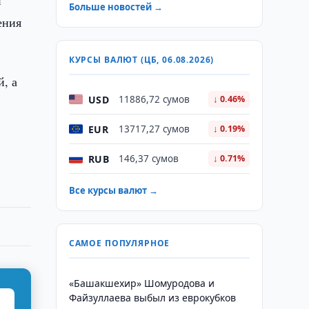
и
Больше новостей →
ения
КУРСЫ ВАЛЮТ (ЦБ, 06.08.2026)
, а
USD
11886,72 сумов
↓ 0.46%
EUR
13717,27 сумов
↓ 0.19%
RUB
146,37 сумов
↓ 0.71%
Все курсы валют →
САМОЕ ПОПУЛЯРНОЕ
«Башакшехир» Шомуродова и
Файзуллаева выбыл из еврокубков