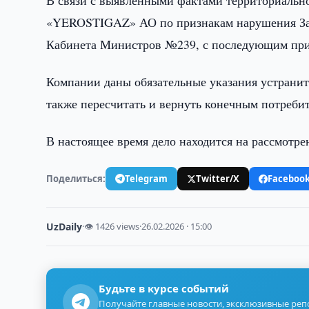
В связи с выявленными фактами территориальн
«YEROSTIGAZ» АО по признакам нарушения Зак
Кабинета Министров №239, с последующим пр
Компании даны обязательные указания устранит
также пересчитать и вернуть конечным потреби
В настоящее время дело находится на рассмотре
Поделиться:
Telegram
Twitter/X
Faceboo
UzDaily
·
👁 1426 views
·
26.02.2026 · 15:00
Будьте в курсе событий
Получайте главные новости, эксклюзивные ре