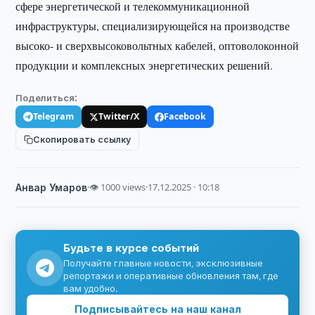
сфере энергетической и телекоммуникационной
инфраструктуры, специализирующейся на производстве
высоко- и сверхвысоковольтных кабелей, оптоволоконной
продукции и комплексных энергетических решений.
Поделиться:
Telegram
Twitter/X
Facebook
Скопировать ссылку
Анвар Умаров
·
👁 1000 views
·
17.12.2025 · 10:18
Будьте в курсе событий
Получайте главные новости, эксклюзивные
репортажи и оперативные обновления там, где
вам удобно.
Подписывайтесь на наш канал