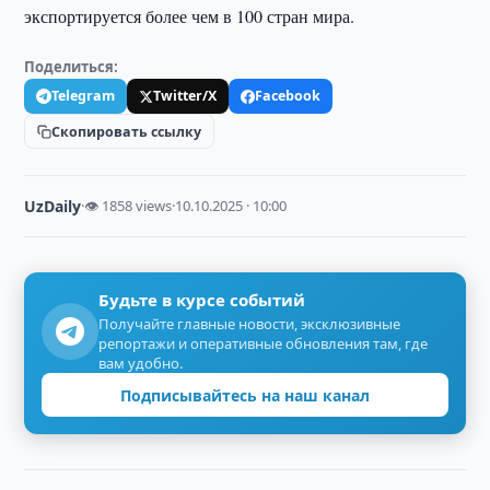
экспортируется более чем в 100 стран мира.
Поделиться:
Telegram
Twitter/X
Facebook
Скопировать ссылку
UzDaily
·
👁 1858 views
·
10.10.2025 · 10:00
Будьте в курсе событий
Получайте главные новости, эксклюзивные
репортажи и оперативные обновления там, где
вам удобно.
Подписывайтесь на наш канал